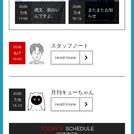
2026
2026
縄文、面白い
またまたお知
7/9
7/4
んですよ。
らせ
17:00
18:15
スタッフノート
2026
8/7
read more
10:00
月刊キューちゃん
2026
7/9
read more
15:13
TODAY’S
SCHEDULE