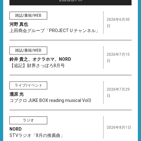
2026/8/7 fri
雑誌/書籍/WEB
2026年6月30
河野 真也
日
上田商会グループ「PROJECT U チャンネル」
雑誌/書籍/WEB
2026年7月15
鈴井 貴之、オクラホマ、NORD
日
【追記】財界さっぽろ8月号
ライブ/イベント
2026年7月29
瀧原 光
日
コブクロ JUKE BOX reading musical Vol3
ラジオ
2026年8月1日
NORD
STVラジオ「8月の推薦曲」