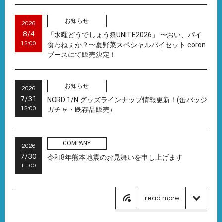
ライブ/イベント
お知らせ
2026
2026
2026年8月8日
8/5
8/4
NORD
「水曜どうでしょう祭UNITE2026」 〜おい、パイ
開催
12:00
「NORD 10th Anniversary LIVE
12:00
食わねぇか？〜夏野菜スペシャルパイセット coron
"1/N"」8月8日開催
ブースにて販売決定！
映画
お知らせ
2026
2026
8/4
7/31
藤尾 仁志、滝谷 美夢
NORD 1/N グッズラインナップ情報更新！(缶バッジ
2026年8月4日
13:00
『BYE BYE LOVE 探偵は BAR にい
12:00
ガチャ・既存品販売）
る』
COMPANY
2026
read more
7/30
令和8年熊本地震のお見舞いを申し上げます
11:00
read more