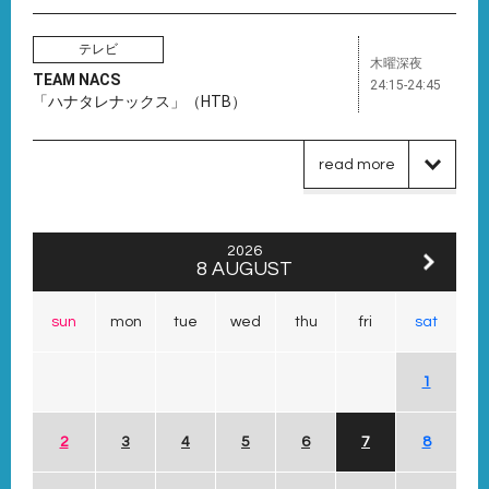
テレビ
木曜深夜
TEAM NACS
24:15-24:45
「ハナタレナックス」（HTB）
read more
2026
8 AUGUST
sun
mon
tue
wed
thu
fri
sat
1
2
3
4
5
6
7
8