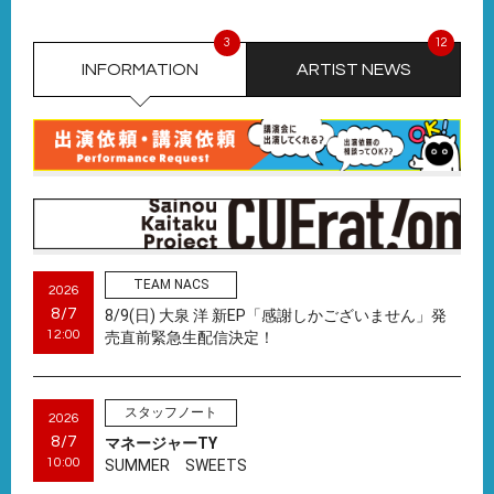
3
12
INFORMATION
ARTIST NEWS
舞台
2026
2026年10月
8/7
島 太星
17日
20:00
ミュージカル『秘密の花園』
ライブ/イベント
2026
8/7
舟木 健、安保 卓城、島 太星、瀧原 光
17:00
HMV札幌ステラプレイス店での
2026年8月8日
NORD NEW EP『1/N』発売記念企
TEAM NACS
2026
画の実施､安保卓城・瀧原光のトー
8/7
8/9(日) 大泉 洋 新EP「感謝しかございません」発
クイベントが決定！
12:00
売直前緊急生配信決定！
テレビ
2026
スタッフノート
2026
2026年8月29
8/5
大泉 洋
8/7
日
マネージャーTY
12:00
NTV「24時間テレビ49-愛は地球を
10:00
SUMMER SWEETS
救う-」