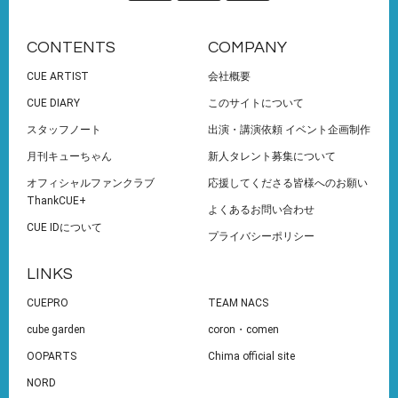
13
14
15
16
17
18
19
CONTENTS
COMPANY
20
21
22
23
24
25
26
CUE ARTIST
会社概要
27
28
29
30
CUE DIARY
このサイトについて
スタッフノート
出演・講演依頼 イベント企画制作
月刊キューちゃん
新人タレント募集について
オフィシャルファンクラブ
応援してくださる皆様へのお願い
ThankCUE+
よくあるお問い合わせ
CUE IDについて
プライバシーポリシー
LINKS
CUEPRO
TEAM NACS
cube garden
coron・comen
OOPARTS
Chima official site
NORD