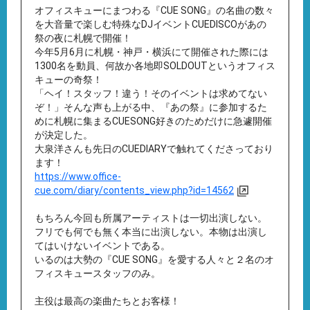
オフィスキューにまつわる『CUE SONG』の名曲の数々
を大音量で楽しむ特殊なDJイベントCUEDISCOがあの
祭の夜に札幌で開催！
今年5月6月に札幌・神戸・横浜にて開催された際には
1300名を動員、何故か各地即SOLDOUTというオフィス
キューの奇祭！
「ヘイ！スタッフ！違う！そのイベントは求めてない
ぞ！」そんな声も上がる中、『あの祭』に参加するた
めに札幌に集まるCUESONG好きのためだけに急遽開催
が決定した。
大泉洋さんも先日のCUEDIARYで触れてくださっており
ます！
https://www.office-
cue.com/diary/contents_view.php?id=14562
もちろん今回も所属アーティストは一切出演しない。
フリでも何でも無く本当に出演しない。本物は出演し
てはいけないイベントである。
いるのは大勢の『CUE SONG』を愛する人々と２名のオ
フィスキュースタッフのみ。
主役は最高の楽曲たちとお客様！