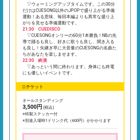
▽ウォーミングアップタイムです。この30分
だけはCUESONG以外のJPOPで盛り上がる準備
運動！ある意味、毎回本編よりも異常な盛り上
がりを見せる準備運動です。
21:30 CUEDISCO
▽CUESONGオンリーの60分1本勝負！NBの先
導で踊るも良し、好きに歌うも良し、聞き入る
も良し！矢継ぎ早に大音量のCUESONGの名曲た
ちがあなたを楽しませます。
22:30 終演
▽あっという間に終わります。身体にも終電
にも優しいイベントです。
□ チケット
オールスタンディング
3,500円
(税込)
※特製ステッカー付
※別途入場時1ドリンク代（600円）がかかります