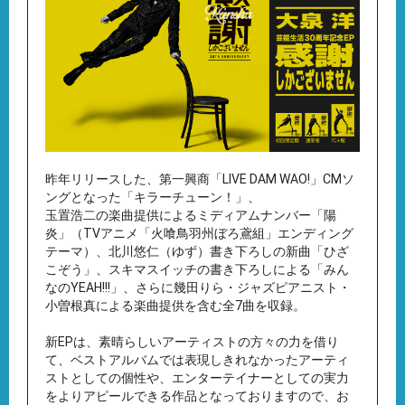
昨年リリースした、第一興商「LIVE DAM WAO!」CMソ
ングとなった「キラーチューン！」、
玉置浩二の楽曲提供によるミディアムナンバー「陽
炎」（TVアニメ「火喰鳥羽州ぼろ鳶組」エンディング
テーマ）、北川悠仁（ゆず）書き下ろしの新曲「ひざ
こぞう」、スキマスイッチの書き下ろしによる「みん
なのYEAH!!!」、さらに幾田りら・ジャズピアニスト・
小曽根真による楽曲提供を含む全7曲を収録。
新EPは、素晴らしいアーティストの方々の力を借り
て、ベストアルバムでは表現しきれなかったアーティ
ストとしての個性や、エンターテイナーとしての実力
をよりアピールできる作品となっておりますので、お