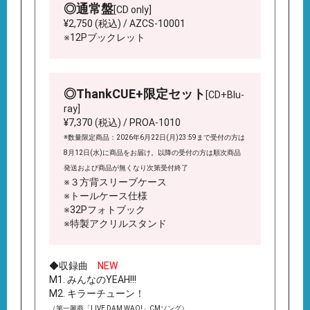
◎通常盤
[CD only]
¥2,750 (税込) / AZCS-10001
※12Pブックレット
◎ThankCUE+限定セット
[CD+Blu-
ray]
¥7,370 (税込) / PROA-1010
※数量限定商品：2026年6月22日(月)23:59まで受付の方は
8月12日(水)に商品をお届け。以降の受付の方は順次商品
発送および商品が無くなり次第受付終了
※３方背スリーブケース
※トールケース仕様
※32Pフォトブック
※特製アクリルスタンド
◆収録曲
NEW
M1. みんなのYEAH!!!
M2. キラーチューン！
（第一興商「LIVE DAM WAO!」CMソング）