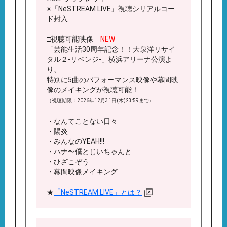
※「NeSTREAM LIVE」視聴シリアルコー
ド封入
□視聴可能映像
NEW
「芸能生活30周年記念！！大泉洋リサイ
タル２-リベンジ-」横浜アリーナ公演よ
り、
特別に5曲のパフォーマンス映像や幕間映
像のメイキングが視聴可能！
（視聴期限：2026年12月31日(木)23:59まで）
・なんてことない日々
・陽炎
・みんなのYEAH!!!
・ハナ〜僕とじいちゃんと
・ひざこぞう
・幕間映像メイキング
★
「NeSTREAM LIVE」とは？