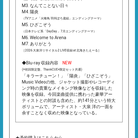
M3. なんてことない日々
M4. 陽炎
（TVアニメ「火喰鳥 羽州ぼろ鳶組」エンディングテーマ）
M5. ひざこぞう
（日本テレビ系「DayDay.」7月エンディングテーマ）
M6. Welcome to Arena
M7. ありがとう
［2026 大泉洋リサイタル2 LIVE収録 at 北海きたえーる］
◆Blu-ray 収録内容
NEW
(※初回限定盤、ThankCUE+限定セット共通)
「キラーチューン！」「陽炎」「ひざこぞう」
Music Videoの他、ジャケット撮影やレコーディ
ング時の貴重なメイキング映像などを収録した
映像を収録。今回楽曲提供に携わった豪華アー
ティストとの対談も含めた、約141分という特大
ボリュームで、アーティスト・大泉 洋の一面を
余すことなく収めた映像となっている。
★予約購入はこちらから