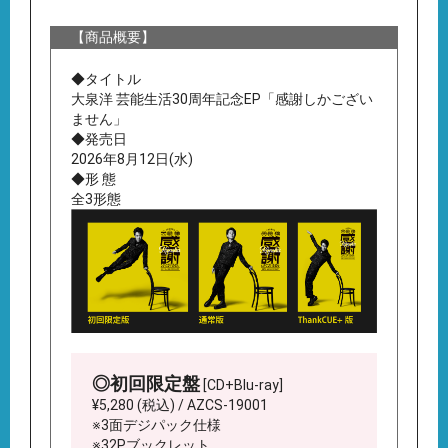
【商品概要】
◆タイトル
大泉洋 芸能生活30周年記念EP「感謝しかござい
ません」
◆発売日
2026年8月12日(水)
◆形 態
全3形態
◎初回限定盤
[CD+Blu-ray]
¥5,280 (税込) / AZCS-19001
※3面デジパック仕様
※32Pブックレット