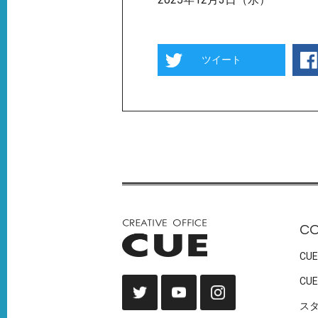
ツイート
C
CUE
CUE
ス