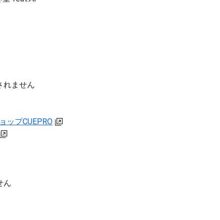
されません
ップCUEPRO
せん