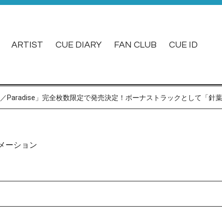
ARTIST
CUE DIARY
FAN CLUB
CUE ID
ot／Paradise」完全枚数限定で発売決定！ボーナストラックとして「
メーション