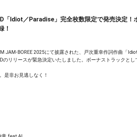
「Idiot／Paradise」完全枚数限定で発売決
録！
AM JAM-BOREE 2025にて披露された、戸次重幸作詞作曲「Id
両A面CDのリリースが緊急決定いたしました。ボーナストラックと
。是非お見逃しなく！
 feat.AI