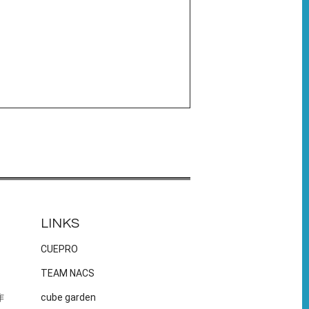
LINKS
CUEPRO
TEAM NACS
作
cube garden