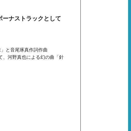
定！ボーナストラックとして
iot」と音尾琢真作詞作曲
して、河野真也による幻の曲「針