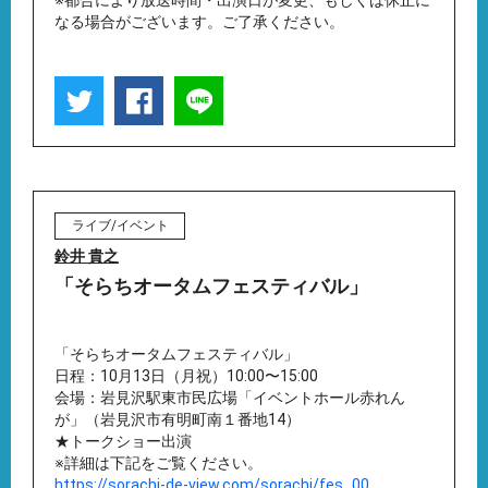
※都合により放送時間・出演日が変更、もしくは休止に
なる場合がございます。ご了承ください。
ライブ/イベント
鈴井 貴之
「そらちオータムフェスティバル」
「そらちオータムフェスティバル」
日程：10月13日（月祝）10:00〜15:00
会場：岩見沢駅東市民広場「イベントホール赤れん
が」（岩見沢市有明町南１番地14）
★トークショー出演
※詳細は下記をご覧ください。
https://sorachi-de-view.com/sorachi/fes_00