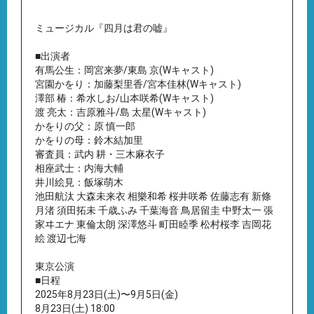
ミュージカル『四月は君の嘘』
■出演者
有馬公生：岡宮来夢/東島 京(Wキャスト)
宮園かをり：加藤梨里香/宮本佳林(Wキャスト)
澤部 椿：希水しお/山本咲希(Wキャスト)
渡 亮太：吉原雅斗/島 太星(Wキャスト)
かをりの父：原 慎一郎
かをりの母：鈴木結加里
審査員：武内 耕・三木麻衣子
相座武士：内海大輔
井川絵見：飯塚萌木
池田航汰 大森未来衣 相樂和希 桜井咲希 佐藤志有 新條
月渚 須田拓未 千歳ふみ 千葉海音 鳥居留圭 中野太一 張
家ヰエナ 東倫太朗 深澤悠斗 町田睦季 松村桜李 吉岡花
絵 渡辺七海
東京公演
■日程
2025年8月23日(土)〜9月5日(金)
8月23日(土) 18:00