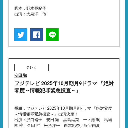
脚本：野木亜紀子
出演：大泉洋 他
テレビ
安田 顕
フジテレビ 2025年10月期月9ドラマ 『絶対
零度～情報犯罪緊急捜査～』
番組：フジテレビ 2025年10月期月9ドラマ 『絶対零度
～情報犯罪緊急捜査～』出演決定！
出演：沢口靖子 安田 顕 黒島結菜 一ノ瀬 颯 馬場
園 梓 金田 哲 松角洋平 白本彩奈／板谷由夏