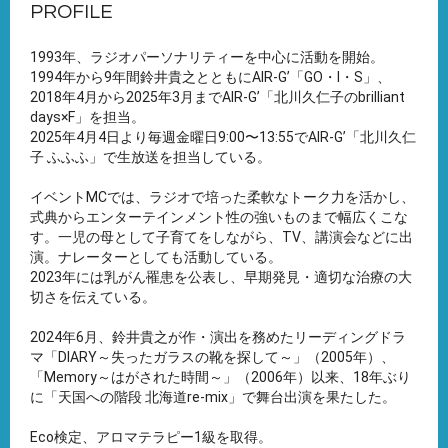
PROFILE
1993年、ラジオパーソナリティーを中心に活動を開始。
1994年から9年間鈴井貴之とともにAIR-G’「GO・I・S」、
2018年4月から2025年3月までAIR-G’「北川久仁子のbrilliant
days×F」を担当。
2025年4月4日より毎週金曜日9:00〜13:55でAIR-G’「北川久仁
子 ふふふ」で生放送を担当している。
イベントMCでは、ラジオで培った柔軟なトーク力を活かし、
式典からエンターテインメント性の強いものまで幅広くこな
す。一児の母として子育てをしながら、TV、講演会などに出
演。ナレーターとしても活動している。
2023年には乳がん罹患を公表し、早期発見・適切な治療の大
切さを伝えている。
2024年6月、鈴井貴之が作・演出を務めたリーディングドラ
マ「DIARY～失ったガラスの靴を探して～」（2005年）、
「Memory～はがされた時間～」（2006年）以来、18年ぶり
に「天国への階段 北海道re-mix」で舞台出演を果たした。
Eco検定、アロマテラピー1級を取得。