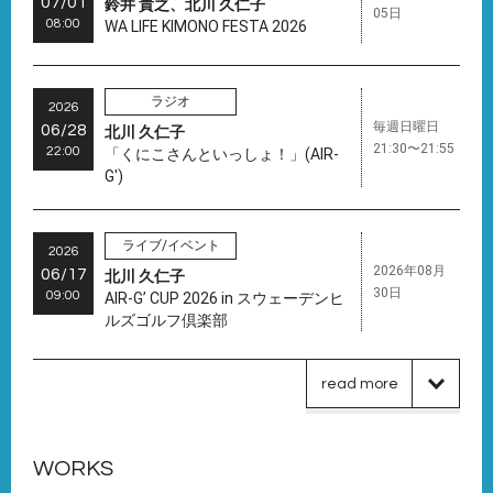
07/01
鈴井 貴之、北川 久仁子
05日
08:00
WA LIFE KIMONO FESTA 2026
ラジオ
2026
毎週日曜日
06/28
北川 久仁子
21:30〜21:55
22:00
「くにこさんといっしょ！」(AIR-
G')
ライブ/イベント
2026
2026年08月
06/17
北川 久仁子
30日
09:00
AIR-G’ CUP 2026 in スウェーデンヒ
ルズゴルフ倶楽部
read more
WORKS