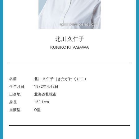
北川 久仁子
KUNIKO KITAGAWA
名前
北川 久仁子（きたがわ くにこ）
生年月日
1972年4月2日
出身地
北海道札幌市
身長
163.1cm
血液型
O型