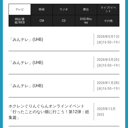
ライブ/イベ
テレビ
映画
ラジオ
舞台
ント
雑誌/書
DVD/Blu-
CM
CD
その他
籍/WEB
ray
2026年5月13日
「みんテレ」(UHB)
(水)16:50~19:00
2026年3月25日
「みんテレ」(UHB)
(水)16:50~19:00
2026年1月28日
「みんテレ」(UHB)
(水)16:50~19:00
ホクレンぐりんぐらんオンラインイベント
2025年12月
「行ったことのない畑に行こう！第12弾：総
20日
集篇」