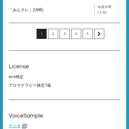
毎週木曜
「みんテレ」(UHB)
15:45-
1
2
3
4
5
License
eco検定
アロマテラピー検定1級
VoiceSample
ラジオ