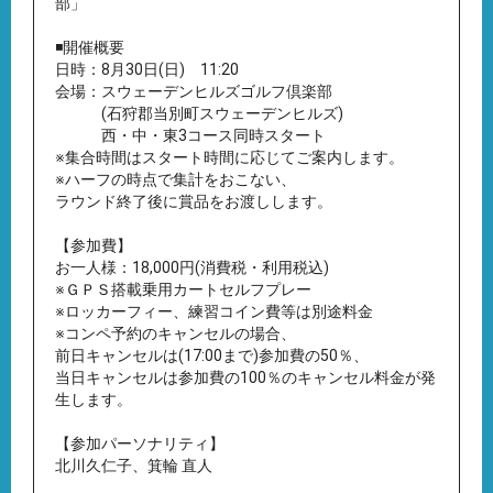
部」
◾️開催概要
日時：8月30日(日) 11:20
会場：スウェーデンヒルズゴルフ倶楽部
(石狩郡当別町スウェーデンヒルズ)
西・中・東3コース同時スタート
※集合時間はスタート時間に応じてご案内します。
※ハーフの時点で集計をおこない、
ラウンド終了後に賞品をお渡しします。
【参加費】
お一人様：18,000円(消費税・利用税込)
※ＧＰＳ搭載乗用カートセルフプレー
※ロッカーフィー、練習コイン費等は別途料金
※コンペ予約のキャンセルの場合、
前日キャンセルは(17:00まで)参加費の50％、
当日キャンセルは参加費の100％のキャンセル料金が発
生します。
【参加パーソナリティ】
北川久仁子、箕輪 直人