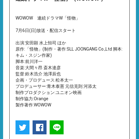
WOWOW 連続ドラマW「怪物」
7月6日(日)放送・配信スタート
出演:安田顕 水上恒司 ほか
原作:「怪物」(制作・著作:SLL JOONGANG Co.,Ltd 脚本:
キム・スジン作家)
脚本:前川洋一
音楽:大間々昂 斎木達彦
監督:鈴木浩介 池澤辰也
企画・プロデュース:松本太一
プロデューサー:⻘木泰憲 元信克則 河添太
制作プロダクション:ユニオン映画
制作協力:Orange
製作著作:WOWOW