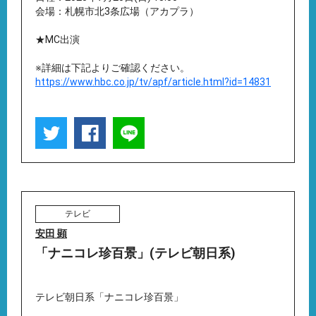
会場：札幌市北3条広場（アカプラ）
★MC出演
※詳細は下記よりご確認ください。
https://www.hbc.co.jp/tv/apf/article.html?id=14831
テレビ
安田 顕
「ナニコレ珍百景」(テレビ朝日系)
テレビ朝日系「ナニコレ珍百景」