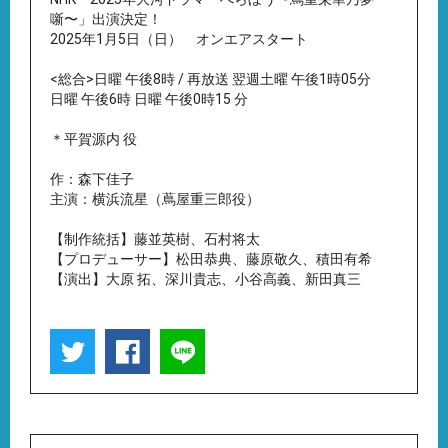
噺〜」出演決定！
2025年1月5日（日） オンエアスタート
<総合>日曜 午後8時 / 再放送 翌週土曜 午後1時05分
日曜 午後6時
日曜 午後0時15 分
＊平賀源内 役
作：森下佳子
主演：横浜流星（蔦屋重三郎役）
【制作統括】藤並英樹、石村将太
【プロデューサー】松田恭典、藤原敬久、積田有希
【演出】大原 拓、深川貴志、小谷高義、新田真三