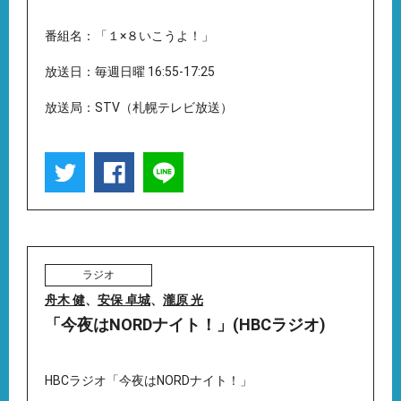
番組名：「１×８いこうよ！」
放送日：毎週日曜 16:55-17:25
放送局：STV（札幌テレビ放送）
ラジオ
舟木 健
、
安保 卓城
、
瀧原 光
「今夜はNORDナイト！」(HBCラジオ)
HBCラジオ「今夜はNORDナイト！」