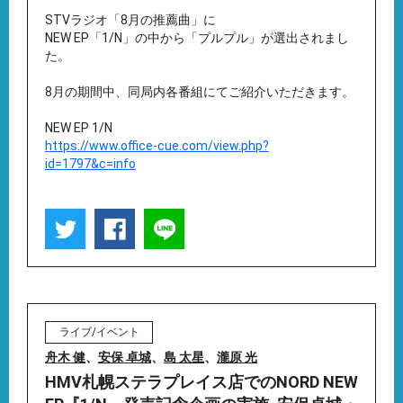
STVラジオ「8月の推薦曲」に
NEW EP「1/N」の中から「プルプル」が選出されまし
た。
8月の期間中、同局内各番組にてご紹介いただきます。
NEW EP 1/N
https://www.office-cue.com/view.php?
id=1797&c=info
ライブ/イベント
舟木 健
、
安保 卓城
、
島 太星
、
瀧原 光
HMV札幌ステラプレイス店でのNORD NEW