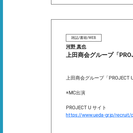
雑誌/書籍/WEB
河野 真也
上田商会グループ「PROJ
上田商会グループ「PROJECT 
※MC出演
PROJECT U サイト
https://www.ueda-gr.jp/recruit/