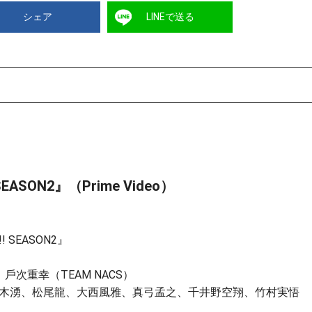
シェア
LINEで送る
SON2』（Prime Video）
SEASON2』
、⼾次重幸（TEAM NACS）
⽊湧、松尾⿓、⼤⻄⾵雅、真⼸孟之、千井野空翔、⽵村実悟