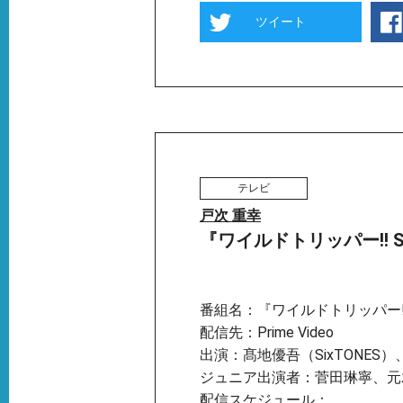
ツイート
テレビ
戸次 重幸
『ワイルドトリッパー!! SEA
番組名：『ワイルドトリッパー!! 
配信先：Prime Video
出演：髙地優吾（SixTONES）
ジュニア出演者：菅⽥琳寧、元
配信スケジュール：