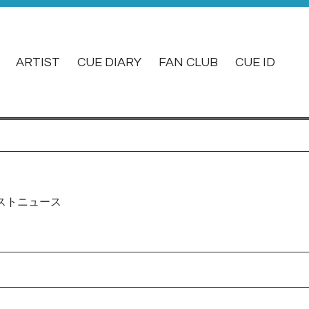
ARTIST
CUE DIARY
FAN CLUB
CUE ID
ストニュース