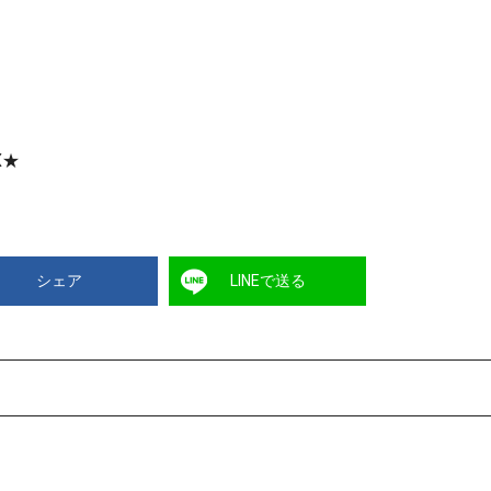
X★
シェア
LINEで送る