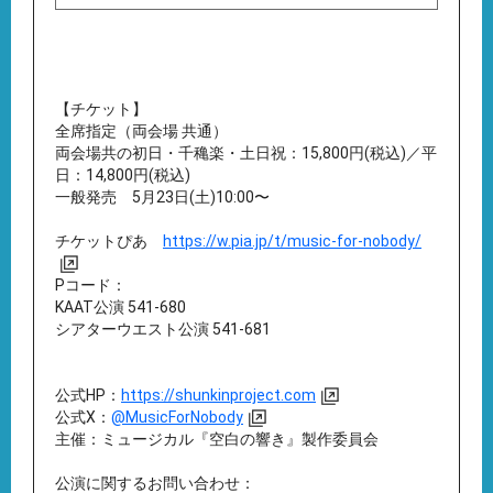
【チケット】
全席指定（両会場 共通）
両会場共の初日・千穐楽・土日祝：15,800円(税込)／平
日：14,800円(税込)
一般発売 5月23日(土)10:00〜
チケットぴあ
https://w.pia.jp/t/music-for-nobody/
Pコード：
KAAT公演 541-680
シアターウエスト公演 541-681
公式HP：
https://shunkinproject.com
公式X：
@MusicForNobody
主催：ミュージカル『空白の響き』製作委員会
公演に関するお問い合わせ：