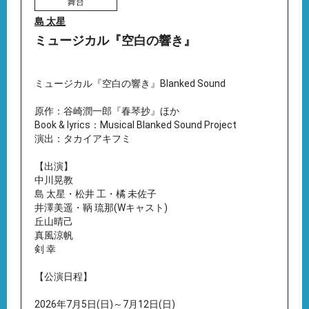
舞台
島 太星
ミュージカル『空白の響き』
ミュージカル『空白の響き』Blanked Sound
原作：谷崎潤一郎『春琴抄』ほか
Book & lyrics：Musical Blanked Sound Project
演出：タカイアキフミ
【出演】
中川晃教
島 太星・松井 工・橘 未佐子
井澤美遥・鞆 琉那(Wキャスト)
丘山晴己
真風涼帆
剣 幸
【公演日程】
2026年7月5日(日)～7月12日(日)