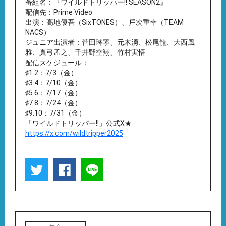
番組名：『ワイルドトリッパー!! SEASON2』
配信先：Prime Video
出演：髙地優吾（SixTONES）、⼾次重幸（TEAM
NACS）
ジュニア出演者：菅⽥琳寧、元⽊湧、松尾⿓、⼤⻄⾵
雅、真⼸孟之、千井野空翔、⽵村実悟
配信スケジュール：
♯1.2：7/3（金）
♯3.4：7/10（金）
♯5.6：7/17（金）
♯7.8：7/24（金）
♯9.10：7/31（金）
「ワイルドトリッパー!!」公式X★
https://x.com/wildtripper2025