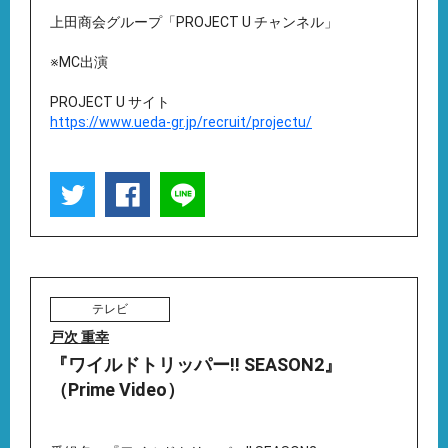
上田商会グループ「PROJECT U チャンネル」
※MC出演
PROJECT U サイト
https://www.ueda-gr.jp/recruit/projectu/
テレビ
戸次 重幸
『ワイルドトリッパー!! SEASON2』
（Prime Video）