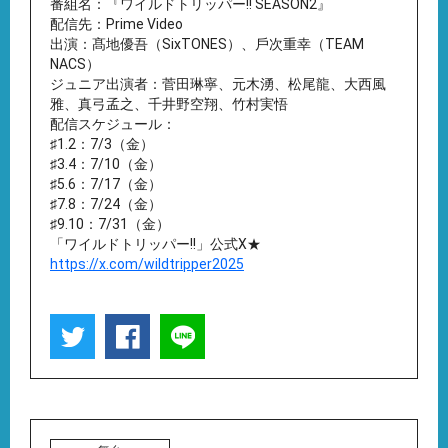
番組名：『ワイルドトリッパー!! SEASON2』
配信先：Prime Video
出演：髙地優吾（SixTONES）、⼾次重幸（TEAM
NACS）
ジュニア出演者：菅⽥琳寧、元⽊湧、松尾⿓、⼤⻄⾵
雅、真⼸孟之、千井野空翔、⽵村実悟
配信スケジュール：
♯1.2：7/3（金）
♯3.4：7/10（金）
♯5.6：7/17（金）
♯7.8：7/24（金）
♯9.10：7/31（金）
「ワイルドトリッパー!!」公式X★
https://x.com/wildtripper2025