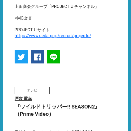
上田商会グループ「PROJECT U チャンネル」
※MC出演
PROJECT U サイト
https://www.ueda-gr.jp/recruit/projectu/
テレビ
戸次 重幸
『ワイルドトリッパー!! SEASON2』
（Prime Video）