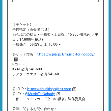
【チケット】
全席指定（両会場 共通）
両会場共の初日・千穐楽・土日祝：15,800円(税込)／平
日：14,800円(税込)
一般発売 5月23日(土)10:00〜
チケットぴあ
https://w.pia.jp/t/music-for-nobody/
Pコード：
KAAT公演 541-680
シアターウエスト公演 541-681
公式HP：
https://shunkinproject.com
公式X：
@MusicForNobody
主催：ミュージカル『空白の響き』製作委員会
公演に関するお問い合わせ：