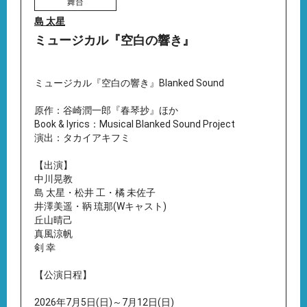
舞台
島 太星
ミュージカル『空白の響き』
ミュージカル『空白の響き』Blanked Sound
原作：谷崎潤一郎『春琴抄』ほか
Book & lyrics：Musical Blanked Sound Project
演出：タカイアキフミ
【出演】
中川晃教
島 太星・松井 工・橘 未佐子
井澤美遥・鞆 琉那(Wキャスト)
丘山晴己
真風涼帆
剣 幸
【公演日程】
2026年7月5日(日)～7月12日(日)