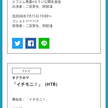
エフエム青森×Ｇラジ公開生放送
出演者：二宮芽生、阿部凜
③2026年7月11日 13:00〜
ゴショトーーーク
登壇者：二宮芽生、阿部凜
テレビ
オクラホマ
「イチモニ！」（HTB）
番組名：「イチモニ！」