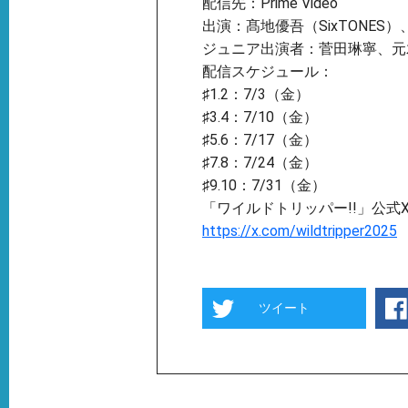
配信先：Prime Video
出演：髙地優吾（SixTONES）
ジュニア出演者：菅⽥琳寧、元
配信スケジュール：
♯1.2：7/3（金）
♯3.4：7/10（金）
♯5.6：7/17（金）
♯7.8：7/24（金）
♯9.10：7/31（金）
「ワイルドトリッパー!!」公式
https://x.com/wildtripper2025
ツイート