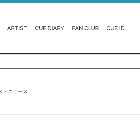
ARTIST
CUE DIARY
FAN CLUB
CUE ID
ストニュース