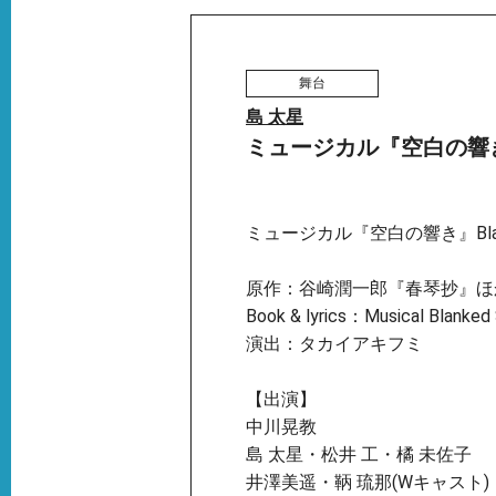
舞台
島 太星
ミュージカル『空白の響
ミュージカル『空白の響き』Blank
原作：谷崎潤一郎『春琴抄』ほ
Book & lyrics：Musical Blanked
演出：タカイアキフミ
【出演】
中川晃教
島 太星・松井 工・橘 未佐子
井澤美遥・鞆 琉那(Wキャスト)