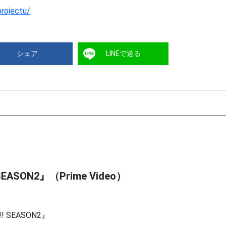
projectu/
シェア
LINEで送る
SON2』（Prime Video）
SEASON2』