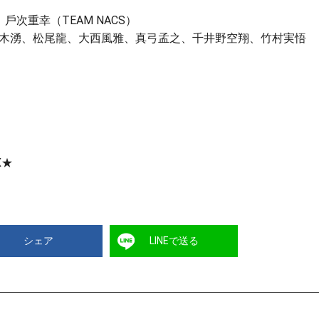
、⼾次重幸（TEAM NACS）
⽊湧、松尾⿓、⼤⻄⾵雅、真⼸孟之、千井野空翔、⽵村実悟
X★
シェア
LINEで送る