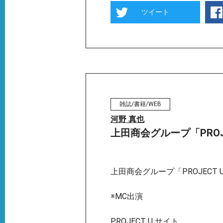
ツイート
雑誌/書籍/WEB
河野 真也
上田商会グループ「PROJ
上田商会グループ「PROJECT 
※MC出演
PROJECT U サイト