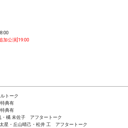
8:00
[追加公演]19:00
シャルトーク
ール特典有
ール特典有
風涼帆・橘 未佐子 アフタートーク
教・島 太星・丘山晴己・松井 工 アフタートーク