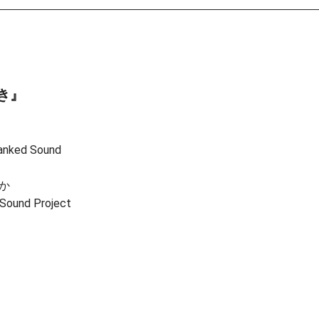
き』
ed Sound
か
 Sound Project