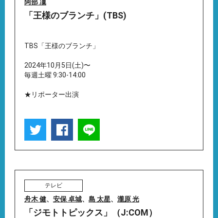
阿部 凜
「王様のブランチ」(TBS)
TBS「王様のブランチ」
2024年10月5日(土)〜
毎週土曜 9:30-14:00
★リポーター出演
テレビ
舟木 健
、
安保 卓城
、
島 太星
、
瀧原 光
「ジモトトピックス」（J:COM）