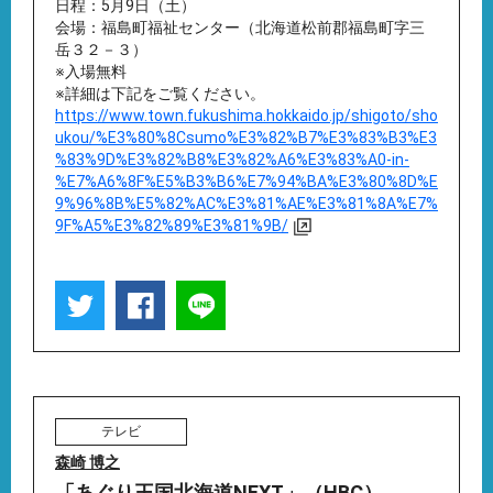
日程：5月9日（土）
会場：福島町福祉センター（北海道松前郡福島町字三
岳３２－３）
※入場無料
※詳細は下記をご覧ください。
https://www.town.fukushima.hokkaido.jp/shigoto/sho
ukou/%E3%80%8Csumo%E3%82%B7%E3%83%B3%E3
%83%9D%E3%82%B8%E3%82%A6%E3%83%A0-in-
%E7%A6%8F%E5%B3%B6%E7%94%BA%E3%80%8D%E
9%96%8B%E5%82%AC%E3%81%AE%E3%81%8A%E7%
9F%A5%E3%82%89%E3%81%9B/
テレビ
森崎 博之
「あぐり王国北海道NEXT」（HBC）