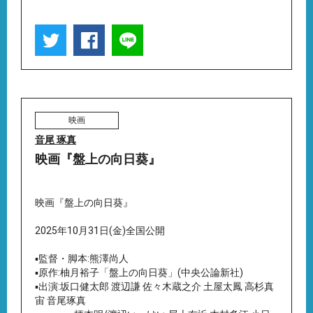
映画
音尾 琢真
映画『盤上の向日葵』
映画『盤上の向日葵』
2025年10月31日(金)全国公開
▪️監督・脚本:熊澤尚人
▪️原作:柚月裕子「盤上の向日葵」(中央公論新社)
▪️出演:坂口健太郎 渡辺謙 佐々木蔵之介 土屋太鳳 高杉真
宙 音尾琢真