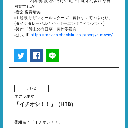
柄本明/渡辺いっけい 尾上右近 木村多江 小日
向文世 ほか
▪️音楽:富貴晴美
▪️主題歌:サザンオールスターズ「暮れゆく街のふたり」
(タイシタレーベル / ビクターエンタテインメント)
▪️製作:「盤上の向日葵」製作委員会
▪️公式 HP:
https://movies.shochiku.co.jp/banjyo-movie/
テレビ
オクラホマ
「イチオシ！！」（HTB）
番組名：「イチオシ！！」