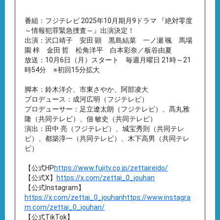
番組：フジテレビ 2025年10月期月9ドラマ 『絶対零度
～情報犯罪緊急捜査～』出演決定！
出演：沢口靖子 安田 顕 黒島結菜 一ノ瀬 颯 馬場
園 梓 金田 哲 松角洋平 白本彩奈／板谷由夏
放送：10月6日（月）スタート 毎週月曜日 21時～21
時54分 ※初回15分拡大
脚本：鈴木洋介、市東さやか、阿部凌大
プロデュース：成河広明（フジテレビ）
プロデューサー：足立遼太朗（フジテレビ）、髙丸雅
隆（共同テレビ）、佃 敏史（共同テレビ）
演出：田中 亮（フジテレビ）、城宝秀則（共同テレ
ビ）、都築淳一（共同テレビ）、木下高男（共同テレ
ビ）
【公式HP
https://www.fujitv.co.jp/zettaireido/
【公式X】
https://x.com/zettai_0_jouhan
【公式Instagram】
https://x.com/zettai_0_jouhanhttps://www.instagra
m.com/zettai_0_jouhan/
【公式TikTok】