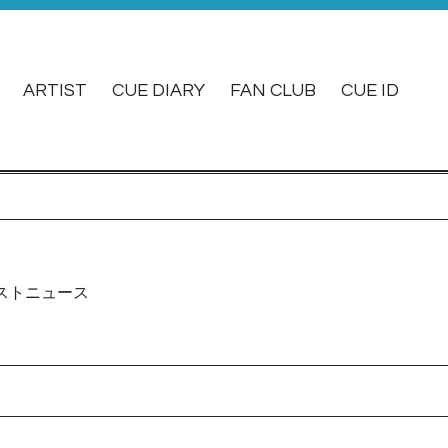
ARTIST
CUE DIARY
FAN CLUB
CUE ID
ストニュース