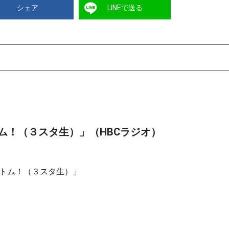
シェア
LINEで送る
キトム！（３スタ生）」（HBCラジオ）
アキトム！（３スタ生）」