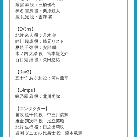
叢雲 添 役：三橋優樹
神名 雪風 役：栗原航大
鹿 礼光 役：吉澤 翼
【Ev3ns】
北片 來人 役：舟木 健
畔川 幾成 役：崎元リスト
夏焼 千弥 役：安部 瞬
木ノ内 太緒 役：宮本龍之介
百目鬼 潜 役：矢田悠祐
【Day2】
五十竹 あく太 役：河村薫平
【L4mps】
蜂乃屋 凪 役：北川尚弥
【コンダクター】
笛吹 也千代 役：中三川歳輝
雁金 朔次郎 役：足立英昭
北片 生行 役：日之出莉玖
岩渕 ダニエル 比呂士 役：森本竜馬