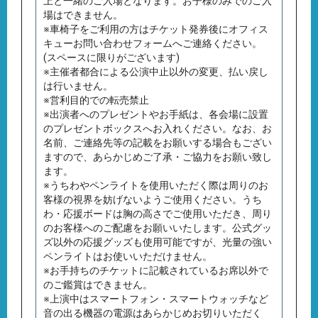
上と⼀緒のご⼊場となります。お⼦様のみでのご⼊
場はできません。
※車椅子をご利用の方はチケット発券後にオフィス
キューお問い合わせフォームへご連絡ください。
(スペースに限りがございます)
※主催者都合による公演中止以外の変更、払い戻し
は行いません。
※営利目的での転売禁止
※出演者へのプレゼントやお手紙は、各会場に設置
のプレゼントボックスへお入れください。なお、お
名前、ご連絡先等の記載をお願いする場合もござい
ますので、あらかじめご了承・ご協力をお願い致し
ます。
※うちわやペンライトを使用いただく際は周りのお
客様の視界を妨げないようご使用ください。うち
わ・応援ボードは胸の高さでご使用いただき、周り
のお客様へのご配慮をお願いいたします。公式グッ
ズ以外の応援グッズも使用可能ですが、光量の強い
ペンライトはお使いいただけません。
※お手持ちのチケットに記載されているお席以外で
のご鑑賞はできません。
※上演中はスマートフォン・スマートウォッチなど
音の出る機器の電源はあらかじめお切りいただく