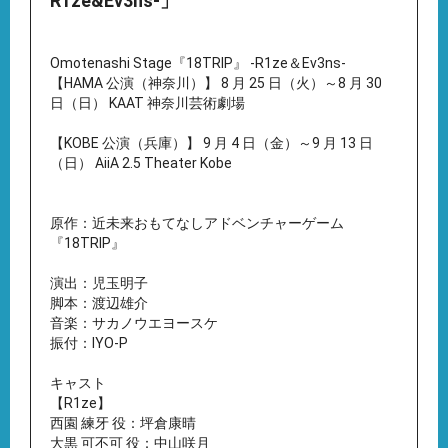
R1ze&Ev3ns-」
Omotenashi Stage『18TRIP』 -R1ze＆Ev3ns-
【HAMA 公演（神奈川）】 8 月 25 日（火）～8 月 30
日（日） KAAT 神奈川芸術劇場
【KOBE 公演（兵庫）】 9 月 4 日（金）～9 月 13 日
（日） AiiA 2.5 Theater Kobe
原作：近未来おもてなしアドベンチャーゲーム
『18TRIP』
演出：児玉明子
脚本：渡辺雄介
音楽：サカノウエヨースケ
振付：IYO-P
キャスト
【R1ze】
西園 練牙 役：坪倉康晴
大黒 可不可 役：中山咲月