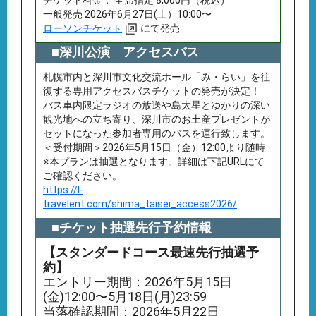
チケット料⾦： 全席指定 8,000円（税込）
一般発売 2026年6月27日(土）10:00〜
ローソンチケット
にて発売
■深川公演 アクセスバス
札幌市内と深川市文化交流ホール「み・らい」を往
復する専用アクセスバスチケットの発売が決定！
バス車内限定ラジオの放送や島太星とゆかりの深い
観光地への立ち寄り、深川市のお土産プレゼントが
セットになった参加者専用のバスを運行致します。
＜受付期間＞2026年5月15日（金）12:00より随時
※本プランは抽選となります。詳細は下記URLにて
ご確認ください。
https://l-
travelent.com/shima_taisei_access2026/
■チケット抽選先行予約情報
【スタンダードコース最速先行抽選予
約】
エントリー期間：2026年5月15日
(金)12:00〜5月18日(月)23:59
当落確認期間：2026年5月22日