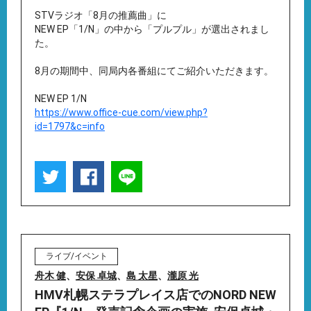
STVラジオ「8月の推薦曲」に
NEW EP「1/N」の中から「プルプル」が選出されまし
た。
8月の期間中、同局内各番組にてご紹介いただきます。
NEW EP 1/N
https://www.office-cue.com/view.php?
id=1797&c=info
ライブ/イベント
舟木 健
、
安保 卓城
、
島 太星
、
瀧原 光
HMV札幌ステラプレイス店でのNORD NEW