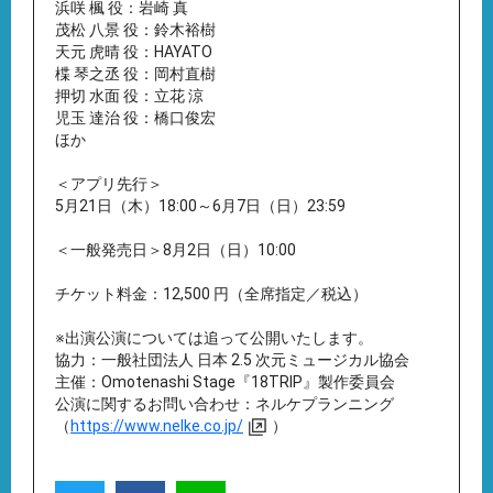
浜咲 楓 役：岩崎 真
茂松 八景 役：鈴木裕樹
天元 虎晴 役：HAYATO
楪 琴之丞 役：岡村直樹
押切 水面 役：立花 涼
児玉 達治 役：橋口俊宏
ほか
＜アプリ先行＞
5月21日（木）18:00～6月7日（日）23:59
＜一般発売日＞8月2日（日）10:00
チケット料金：12,500 円（全席指定／税込）
※出演公演については追って公開いたします。
協力：一般社団法人 日本 2.5 次元ミュージカル協会
主催：Omotenashi Stage『18TRIP』製作委員会
公演に関するお問い合わせ：ネルケプランニング
（
https://www.nelke.co.jp/
）