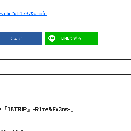
ew.php?id=1797&c=info
シェア
LINEで送る
e『18TRIP』-R1ze&Ev3ns-」