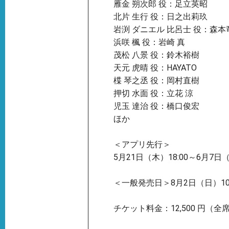
雁金 朔次郎 役：足立英昭
北片 生行 役：日之出莉玖
岩渕 ダニエル 比呂士 役：森本
浜咲 楓 役：岩崎 真
茂松 八景 役：鈴木裕樹
天元 虎晴 役：HAYATO
楪 琴之丞 役：岡村直樹
押切 水面 役：立花 涼
児玉 達治 役：橋口俊宏
ほか
＜アプリ先行＞
5月21日（木）18:00～6月7日（
＜一般発売日＞8月2日（日）10:
チケット料金：12,500 円（