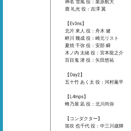
神名 雪風 役：栗原航大
鹿 礼光 役：吉澤 翼
【Ev3ns】
北片 來人 役：舟木 健
畔川 幾成 役：崎元リスト
夏焼 千弥 役：安部 瞬
木ノ内 太緒 役：宮本龍之介
百目鬼 潜 役：矢田悠祐
【Day2】
五十竹 あく太 役：河村薫平
【L4mps】
蜂乃屋 凪 役：北川尚弥
【コンダクター】
笛吹 也千代 役：中三川歳輝