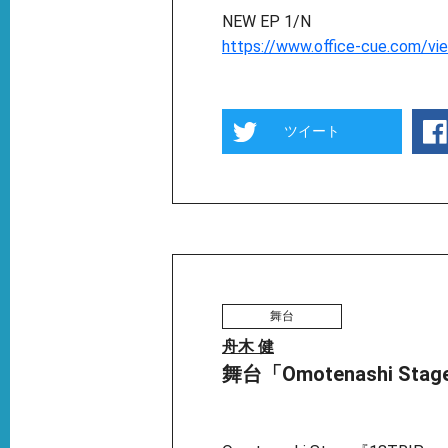
NEW EP 1/N
https://www.office-cue.com/vi
ツイート
舞台
舟木 健
舞台「Omotenashi Stag