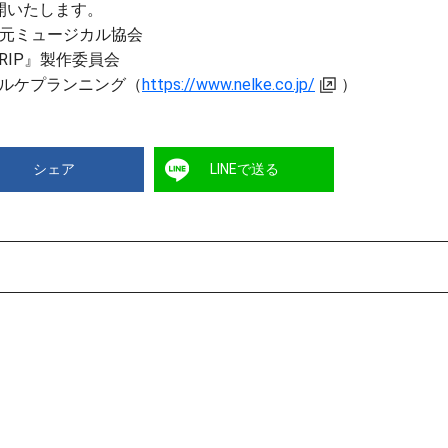
開いたします。
 次元ミュージカル協会
18TRIP』製作委員会
ルケプランニング（
https://www.nelke.co.jp/
）
シェア
LINEで送る