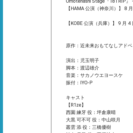
Omotenashi Stage『18TRIP』 
【HAMA 公演（神奈川）】 8 月
【KOBE 公演（兵庫）】 9 月 4 日（
原作：近未来おもてなしアドベン
演出：児玉明子
脚本：渡辺雄介
音楽：サカノウエヨースケ
振付：IYO-P
キャスト
【R1ze】
西園 練牙 役：坪倉康晴
大黒 可不可 役：中山咲月
叢雲 添 役：三橋優樹