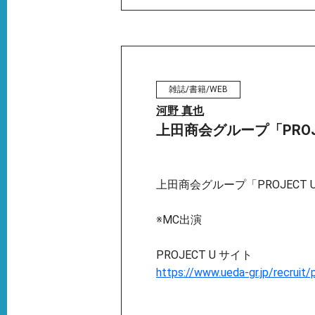
雑誌/書籍/WEB
河野 真也
上田商会グループ「PROJ
上田商会グループ「PROJECT 
※MC出演
PROJECT U サイト
https://www.ueda-gr.jp/recruit/