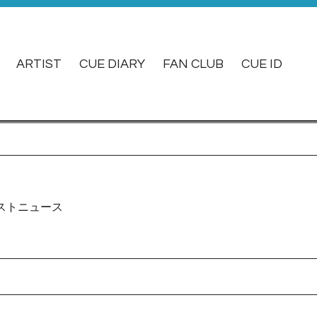
ARTIST
CUE DIARY
FAN CLUB
CUE ID
ストニュース