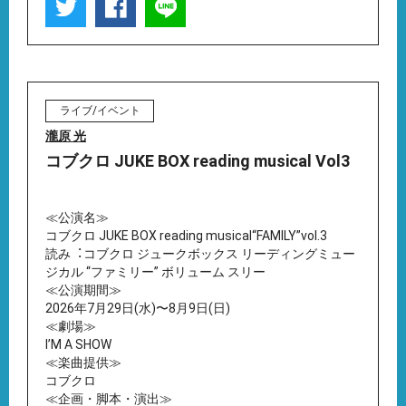
ライブ/イベント
瀧原 光
コブクロ JUKE BOX reading musical Vol3
≪公演名≫
コブクロ JUKE BOX reading musical“FAMILY”vol.3
読み︓コブクロ ジュークボックス リーディングミュー
ジカル “ファミリー” ボリューム スリー
≪公演期間≫
2026年7⽉29⽇(⽔)〜8⽉9⽇(⽇)
≪劇場≫
IʼM A SHOW
≪楽曲提供≫
コブクロ
≪企画・脚本・演出≫