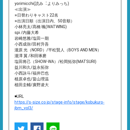
yorimicchi(読み︓よりみっち)
≪出演≫
※⽇替わりキャスト22名
※出演⽇順（出演⽇内、50⾳順）
⼩林亮太/髙橋 颯(WATWING)
spi /内藤⼤希
岩崎悠雅/塩⽥⼀期
⼩⻄成弥/⽥村升吾
瀧原 光（NORD）/平松賢⼈（BOYS AND MEN）
瀧澤 翼 /和⽥琢磨
塩⽥将⼰（SHOW-WA）/松岡拓弥(MATSURI)
益川和久/益永拓弥
⼩⻄詠⽃/福井巴也
植原卓也/畠⼭理温
植⽥圭輔/廣野凌⼤
◾️URL
https://s-size.co.jp/stage-info/stage/kobukuro-
jbm_vol3/