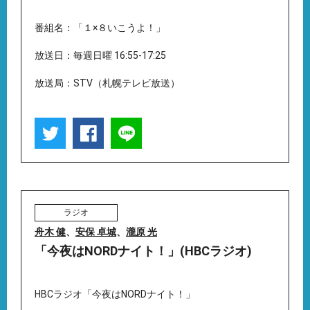
番組名：「１×８いこうよ！」
放送日：毎週日曜 16:55-17:25
放送局：STV（札幌テレビ放送）
ラジオ
舟木 健
、
安保 卓城
、
瀧原 光
「今夜はNORDナイト！」(HBCラジオ)
HBCラジオ「今夜はNORDナイト！」