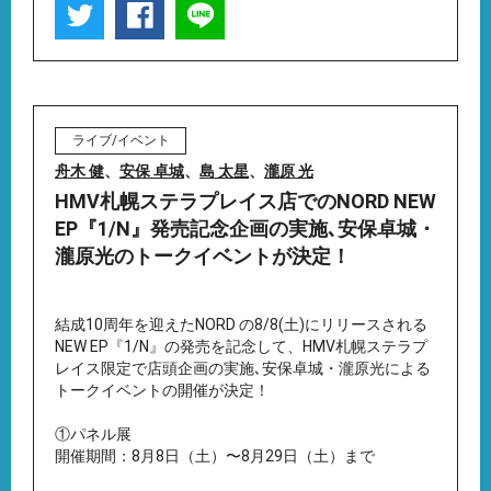
ライブ/イベント
舟木 健
、
安保 卓城
、
島 太星
、
瀧原 光
HMV札幌ステラプレイス店でのNORD NEW
EP『1/N』発売記念企画の実施､安保卓城・
瀧原光のトークイベントが決定！
結成10周年を迎えたNORD の8/8(土)にリリースされる
NEW EP『1/N』の発売を記念して、HMV札幌ステラプ
レイス限定で店頭企画の実施､安保卓城・瀧原光による
トークイベントの開催が決定！
①パネル展
開催期間：8月8日（土）〜8月29日（土）まで