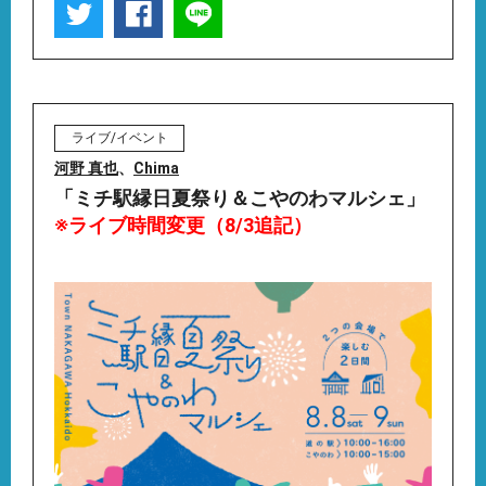
ライブ/イベント
河野 真也
、
Chima
「ミチ駅縁日夏祭り＆こやのわマルシェ」
※ライブ時間変更（8/3追記）