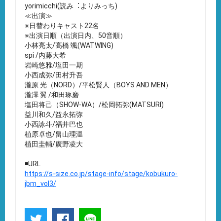
yorimicchi(読み︓よりみっち)
≪出演≫
※⽇替わりキャスト22名
※出演⽇順（出演⽇内、50⾳順）
⼩林亮太/髙橋 颯(WATWING)
spi /内藤⼤希
岩崎悠雅/塩⽥⼀期
⼩⻄成弥/⽥村升吾
瀧原 光（NORD）/平松賢⼈（BOYS AND MEN）
瀧澤 翼 /和⽥琢磨
塩⽥将⼰（SHOW-WA）/松岡拓弥(MATSURI)
益川和久/益永拓弥
⼩⻄詠⽃/福井巴也
植原卓也/畠⼭理温
植⽥圭輔/廣野凌⼤
◾️URL
https://s-size.co.jp/stage-info/stage/kobukuro-
jbm_vol3/