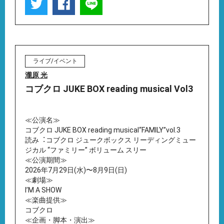
ライブ/イベント
瀧原 光
コブクロ JUKE BOX reading musical Vol3
≪公演名≫
コブクロ JUKE BOX reading musical“FAMILY”vol.3
読み︓コブクロ ジュークボックス リーディングミュー
ジカル “ファミリー” ボリューム スリー
≪公演期間≫
2026年7⽉29⽇(⽔)〜8⽉9⽇(⽇)
≪劇場≫
IʼM A SHOW
≪楽曲提供≫
コブクロ
≪企画・脚本・演出≫