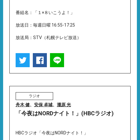
番組名：「１×８いこうよ！」
放送日：毎週日曜 16:55-17:25
放送局：STV（札幌テレビ放送）
ラジオ
舟木 健
、
安保 卓城
、
瀧原 光
「今夜はNORDナイト！」(HBCラジオ)
HBCラジオ「今夜はNORDナイト！」