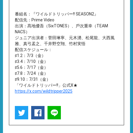
番組名：『ワイルドトリッパー!! SEASON2』
配信先：Prime Video
出演：髙地優吾（SixTONES）、⼾次重幸（TEAM
NACS）
ジュニア出演者：菅⽥琳寧、元⽊湧、松尾⿓、⼤⻄⾵
雅、真⼸孟之、千井野空翔、⽵村実悟
配信スケジュール：
♯1.2：7/3（金）
♯3.4：7/10（金）
♯5.6：7/17（金）
♯7.8：7/24（金）
♯9.10：7/31（金）
「ワイルドトリッパー!!」公式X★
https://x.com/wildtripper2025