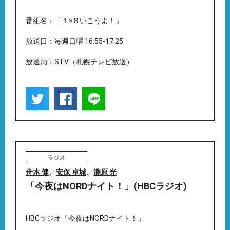
番組名：「１×８いこうよ！」
放送日：毎週日曜 16:55-17:25
放送局：STV（札幌テレビ放送）
ラジオ
舟木 健
、
安保 卓城
、
瀧原 光
「今夜はNORDナイト！」(HBCラジオ)
HBCラジオ「今夜はNORDナイト！」