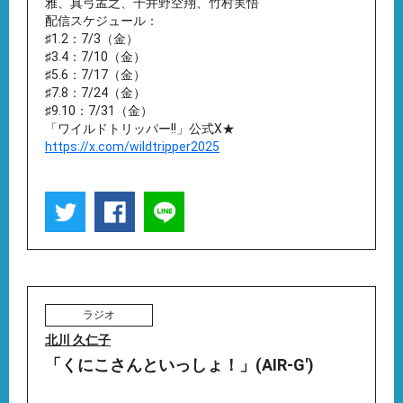
雅、真⼸孟之、千井野空翔、⽵村実悟
配信スケジュール：
♯1.2：7/3（金）
♯3.4：7/10（金）
♯5.6：7/17（金）
♯7.8：7/24（金）
♯9.10：7/31（金）
「ワイルドトリッパー!!」公式X★
https://x.com/wildtripper2025
ラジオ
北川 久仁子
「くにこさんといっしょ！」(AIR-G')