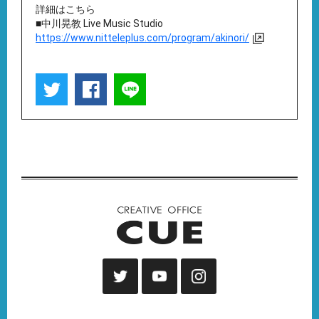
詳細はこちら
■中川晃教 Live Music Studio
https://www.nitteleplus.com/program/akinori/