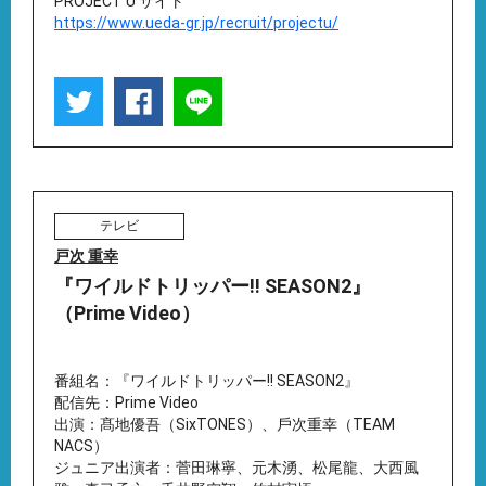
PROJECT U サイト
https://www.ueda-gr.jp/recruit/projectu/
テレビ
戸次 重幸
『ワイルドトリッパー!! SEASON2』
（Prime Video）
番組名：『ワイルドトリッパー!! SEASON2』
配信先：Prime Video
出演：髙地優吾（SixTONES）、⼾次重幸（TEAM
NACS）
ジュニア出演者：菅⽥琳寧、元⽊湧、松尾⿓、⼤⻄⾵