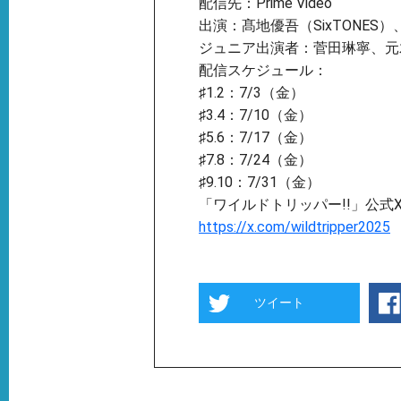
配信先：Prime Video
出演：髙地優吾（SixTONES）
ジュニア出演者：菅⽥琳寧、元
配信スケジュール：
♯1.2：7/3（金）
♯3.4：7/10（金）
♯5.6：7/17（金）
♯7.8：7/24（金）
♯9.10：7/31（金）
「ワイルドトリッパー!!」公式
https://x.com/wildtripper2025
ツイート