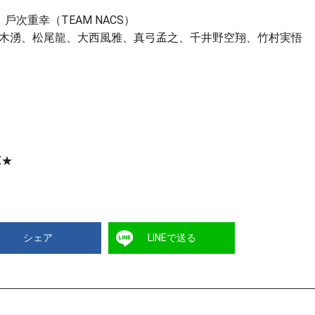
、⼾次重幸（TEAM NACS）
⽊湧、松尾⿓、⼤⻄⾵雅、真⼸孟之、千井野空翔、⽵村実悟
X★
シェア
LINEで送る