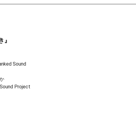
き』
ed Sound
か
 Sound Project