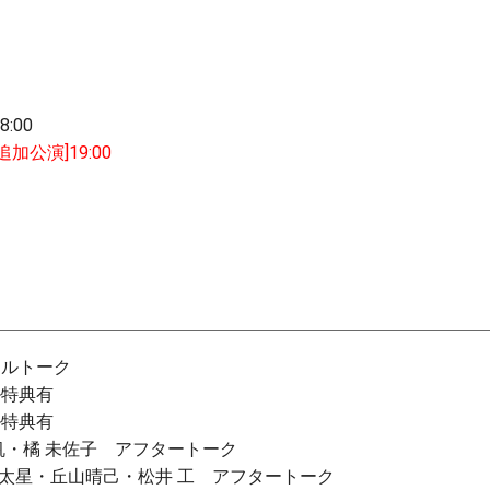
8:00
[追加公演]19:00
シャルトーク
ール特典有
ール特典有
風涼帆・橘 未佐子 アフタートーク
教・島 太星・丘山晴己・松井 工 アフタートーク