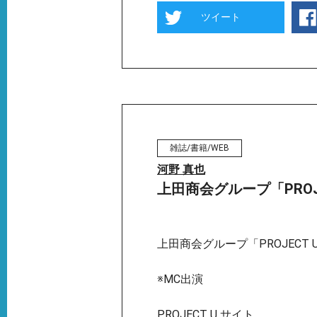
ツイート
雑誌/書籍/WEB
河野 真也
上田商会グループ「PROJ
上田商会グループ「PROJECT 
※MC出演
PROJECT U サイト