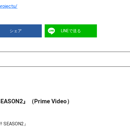
projectu/
シェア
LINEで送る
SON2』（Prime Video）
SEASON2』