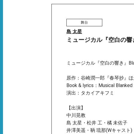
舞台
島 太星
ミュージカル『空白の響
ミュージカル『空白の響き』Blank
原作：谷崎潤一郎『春琴抄』ほ
Book & lyrics：Musical Blanked
演出：タカイアキフミ
【出演】
中川晃教
島 太星・松井 工・橘 未佐子
井澤美遥・鞆 琉那(Wキャスト)