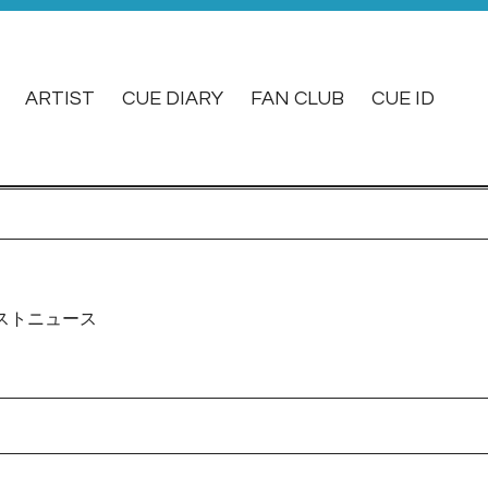
ARTIST
CUE DIARY
FAN CLUB
CUE ID
ストニュース