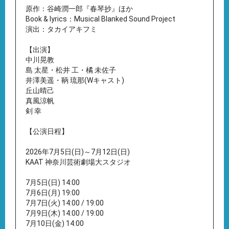
原作：谷崎潤一郎『春琴抄』ほか
Book & lyrics：Musical Blanked Sound Project
演出：タカイアキフミ
【出演】
中川晃教
島 太星・松井 工・橘 未佐子
井澤美遥・鞆 琉那(Wキャスト)
丘山晴己
真風涼帆
剣 幸
【公演日程】
2026年7月5日(日)～7月12日(日)
KAAT 神奈川芸術劇場大スタジオ
7月5日(日) 14:00
7月6日(月) 19:00
7月7日(火) 14:00 / 19:00
7月9日(木) 14:00 / 19:00
7月10日(金) 14:00