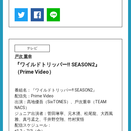
テレビ
戸次 重幸
『ワイルドトリッパー!! SEASON2』
（Prime Video）
番組名：『ワイルドトリッパー!! SEASON2』
配信先：Prime Video
出演：髙地優吾（SixTONES）、⼾次重幸（TEAM
NACS）
ジュニア出演者：菅⽥琳寧、元⽊湧、松尾⿓、⼤⻄⾵
雅、真⼸孟之、千井野空翔、⽵村実悟
配信スケジュール：