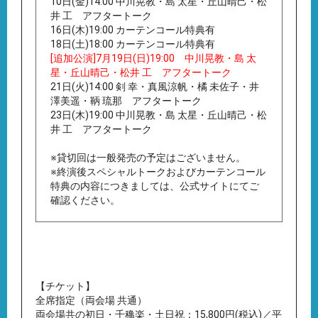
10日(金)14:00 中川晃教・島 太星・丘山晴己・松
井 工 アフタートーク
16日(木)19:00 カーテンコール特典有
18日(土)18:00 カーテンコール特典有
[追加公演]7月19日(日)19:00 中川晃教・島 太
星・丘山晴己・松井 工 アフタートーク
21日(火)14:00 剣 幸・真風涼帆・橘 未佐子・井
澤美遥・鞆 琉那 アフタートーク
23日(木)19:00 中川晃教・島 太星・丘山晴己・松
井 工 アフタートーク
※貸切回は一般発売の予定はございません。
※終演後スペシャルトークおよびカーテンコール
特典の内容につきましては、公式サイトにてご
確認ください。
【チケット】
全席指定（両会場 共通）
両会場共の初日・千穐楽・土日祝：15,800円(税込)／平