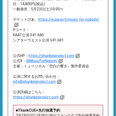
日：14,800円(税込)
一般発売 5月23日(土)10:00〜
チケットぴあ
https://w.pia.jp/t/music-for-nobody/
Pコード：
KAAT公演 541-680
シアターウエスト公演 541-681
公式HP：
https://shunkinproject.com
公式X：
@MusicForNobody
主催：ミュージカル『空白の響き』製作委員会
公演に関するお問い合わせ：
info@shunkinproject.com
公演詳細はこちら：
https://shunkinproject.com
■ThankCUE+先行抽選予約
7月19日(日) 19:00公演のファンクラブ先行抽選予約