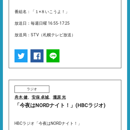
番組名：「１×８いこうよ！」
放送日：毎週日曜 16:55-17:25
放送局：STV（札幌テレビ放送）
ラジオ
舟木 健
、
安保 卓城
、
瀧原 光
「今夜はNORDナイト！」(HBCラジオ)
HBCラジオ「今夜はNORDナイト！」