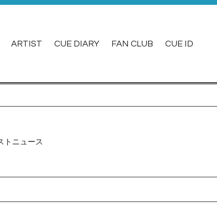
ARTIST
CUE DIARY
FAN CLUB
CUE ID
ストニュース