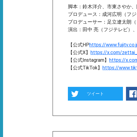
脚本：鈴木洋介、市東さやか、
プロデュース：成河広明（フジ
プロデューサー：足立遼太朗（
演出：田中 亮（フジテレビ）
【公式HP
https://www.fujitv.co.
【公式X】
https://x.com/zettai
【公式Instagram】
https://x.co
【公式TikTok】
https://www.ti
ツイート