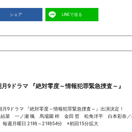
シェア
LINEで送る
0月期月9ドラマ 『絶対零度～情報犯罪緊急捜査～』
0月期月9ドラマ 『絶対零度～情報犯罪緊急捜査～』出演決定！
結菜 一ノ瀬 颯 馬場園 梓 金田 哲 松角洋平 白本彩奈
毎週月曜日 21時～21時54分 ※初回15分拡大