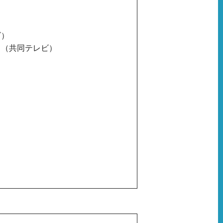
ビ）
男（共同テレビ）