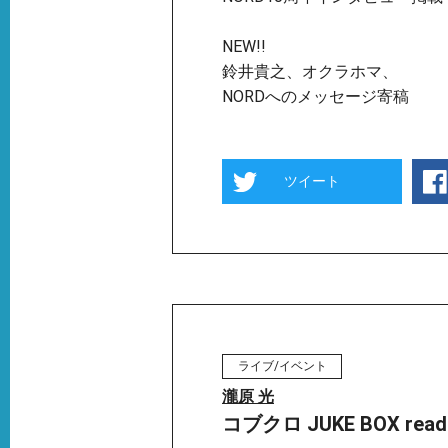
NEW!!
鈴井貴之、オクラホマ、
NORDへのメッセージ寄稿
ツイート
ライブ/イベント
瀧原 光
コブクロ JUKE BOX readin