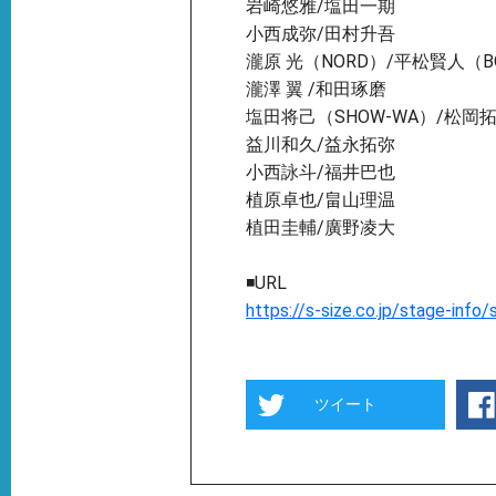
岩崎悠雅/塩⽥⼀期
⼩⻄成弥/⽥村升吾
瀧原 光（NORD）/平松賢⼈（BOY
瀧澤 翼 /和⽥琢磨
塩⽥将⼰（SHOW-WA）/松岡拓弥
益川和久/益永拓弥
⼩⻄詠⽃/福井巴也
植原卓也/畠⼭理温
植⽥圭輔/廣野凌⼤
◾️URL
https://s-size.co.jp/stage-inf
ツイート