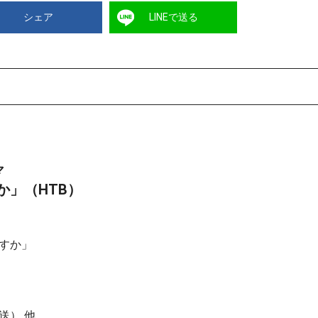
シェア
LINEで送る
マ
か」（HTB）
すか」
送） 他