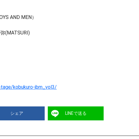
S AND MEN）
(MATSURI)
o/stage/kobukuro-jbm_vol3/
シェア
LINEで送る