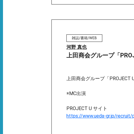
雑誌/書籍/WEB
河野 真也
上田商会グループ「PROJ
上田商会グループ「PROJECT 
※MC出演
PROJECT U サイト
https://www.ueda-gr.jp/recruit/