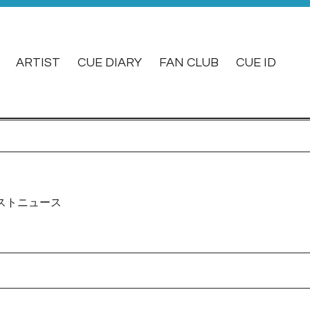
ARTIST
CUE DIARY
FAN CLUB
CUE ID
ストニュース