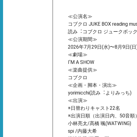
≪公演名≫
コブクロ JUKE BOX reading music
読み︓コブクロ ジュークボック
≪公演期間≫
2026年7⽉29⽇(⽔)〜8⽉9⽇(⽇
≪劇場≫
IʼM A SHOW
≪楽曲提供≫
コブクロ
≪企画・脚本・演出≫
yorimicchi(読み︓よりみっち)
≪出演≫
※⽇替わりキャスト22名
※出演⽇順（出演⽇内、50⾳順
⼩林亮太/髙橋 颯(WATWING)
spi /内藤⼤希