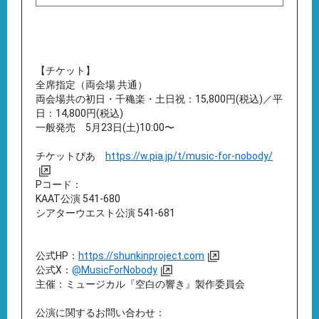
【チケット】
全席指定（両会場 共通）
両会場共の初日・千穐楽・土日祝：15,800円(税込)／平
日：14,800円(税込)
一般発売 5月23日(土)10:00〜
チケットぴあ
https://w.pia.jp/t/music-for-nobody/
Pコード：
KAAT公演 541-680
シアターウエスト公演 541-681
公式HP：
https://shunkinproject.com
公式X：
@MusicForNobody
主催：ミュージカル『空白の響き』製作委員会
公演に関するお問い合わせ：