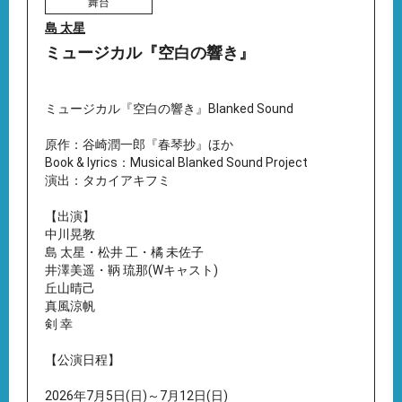
舞台
島 太星
ミュージカル『空白の響き』
ミュージカル『空白の響き』Blanked Sound
原作：谷崎潤一郎『春琴抄』ほか
Book & lyrics：Musical Blanked Sound Project
演出：タカイアキフミ
【出演】
中川晃教
島 太星・松井 工・橘 未佐子
井澤美遥・鞆 琉那(Wキャスト)
丘山晴己
真風涼帆
剣 幸
【公演日程】
2026年7月5日(日)～7月12日(日)