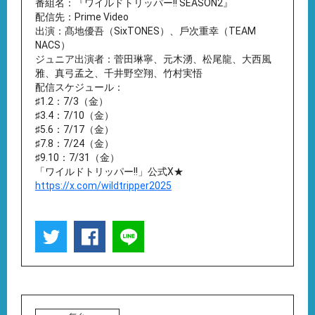
番組名：『ワイルドトリッパー!! SEASON2』
配信先：Prime Video
出演：髙地優吾（SixTONES）、⼾次重幸（TEAM
NACS）
ジュニア出演者：菅⽥琳寧、元⽊湧、松尾⿓、⼤⻄⾵
雅、真⼸孟之、千井野空翔、⽵村実悟
配信スケジュール：
♯1.2：7/3（金）
♯3.4：7/10（金）
♯5.6：7/17（金）
♯7.8：7/24（金）
♯9.10：7/31（金）
「ワイルドトリッパー!!」公式X★
https://x.com/wildtripper2025