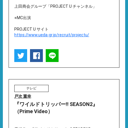
上田商会グループ「PROJECT U チャンネル」
※MC出演
PROJECT U サイト
https://www.ueda-gr.jp/recruit/projectu/
テレビ
戸次 重幸
『ワイルドトリッパー!! SEASON2』
（Prime Video）