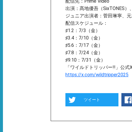
配信先：Prime Video
出演：髙地優吾（SixTONES）
ジュニア出演者：菅⽥琳寧、元
配信スケジュール：
♯1.2：7/3（金）
♯3.4：7/10（金）
♯5.6：7/17（金）
♯7.8：7/24（金）
♯9.10：7/31（金）
「ワイルドトリッパー!!」公式
https://x.com/wildtripper2025
ツイート