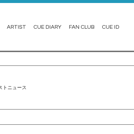
ARTIST
CUE DIARY
FAN CLUB
CUE ID
ストニュース