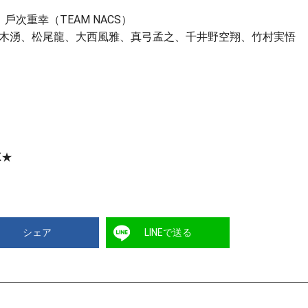
、⼾次重幸（TEAM NACS）
⽊湧、松尾⿓、⼤⻄⾵雅、真⼸孟之、千井野空翔、⽵村実悟
X★
シェア
LINEで送る