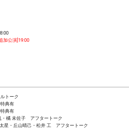
8:00
[追加公演]19:00
シャルトーク
ール特典有
ール特典有
風涼帆・橘 未佐子 アフタートーク
教・島 太星・丘山晴己・松井 工 アフタートーク