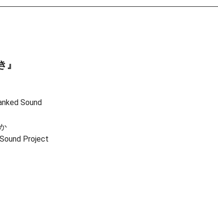
き』
ed Sound
か
 Sound Project