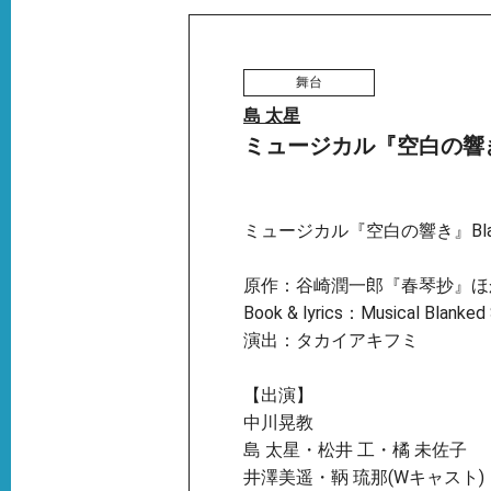
舞台
島 太星
ミュージカル『空白の響
ミュージカル『空白の響き』Blank
原作：谷崎潤一郎『春琴抄』ほ
Book & lyrics：Musical Blanked
演出：タカイアキフミ
【出演】
中川晃教
島 太星・松井 工・橘 未佐子
井澤美遥・鞆 琉那(Wキャスト)