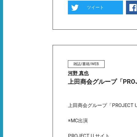
ツイート
雑誌/書籍/WEB
河野 真也
上田商会グループ「PROJ
上田商会グループ「PROJECT 
※MC出演
PROJECT U サイト