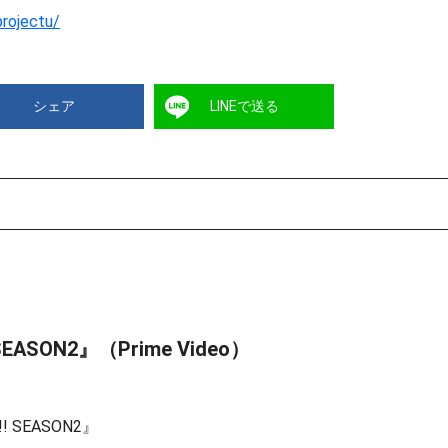
projectu/
シェア
LINEで送る
SON2』（Prime Video）
SEASON2』