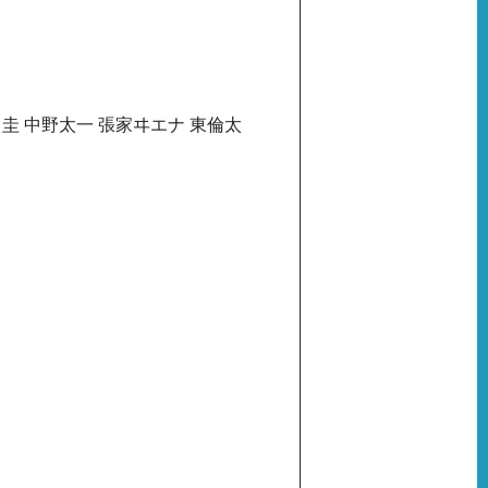
留圭 中野太一 張家ヰエナ 東倫太