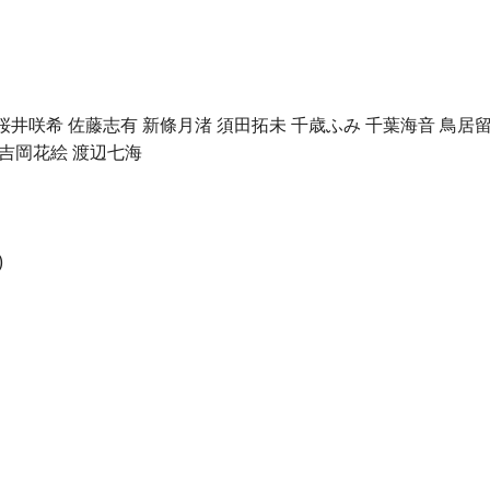
桜井咲希 佐藤志有 新條月渚 須田拓未 千歳ふみ 千葉海音 鳥居
 吉岡花絵 渡辺七海
)