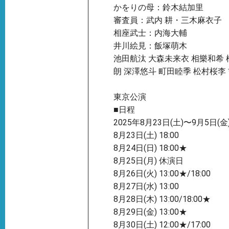
かをりの母：鈴木結加里
審査員：武内 耕・三木麻衣子
相座武士：内海大輔
井川絵見：飯塚萌木
池田航汰 大森未来衣 相樂和希 
朗 深澤悠斗 町田睦季 松村桜李
東京公演
■日程
2025年8月23日(土)〜9月5日(金
8月23日(土) 18:00
8月24日(日) 18:00★
8月25日(月) 休演日
8月26日(火) 13:00★/18:00
8月27日(水) 13:00
8月28日(木) 13:00/18:00★
8月29日(金) 13:00★
8月30日(土) 12:00★/17:00