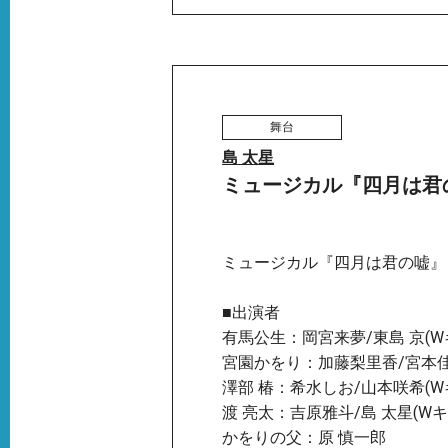
舞台
島 太星
ミュージカル『四月は君
ミュージカル『四月は君の嘘』
■出演者
有馬公生：岡宮来夢/東島 京(W
宮園かをり：加藤梨里香/宮本佳
澤部 椿：希水しお/山本咲希(
渡 亮太：吉原雅斗/島 太星(Wキ
かをりの父：原 慎一郎