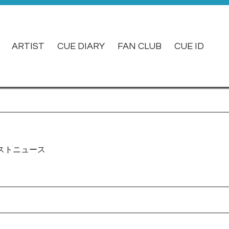
ARTIST
CUE DIARY
FAN CLUB
CUE ID
ストニュース