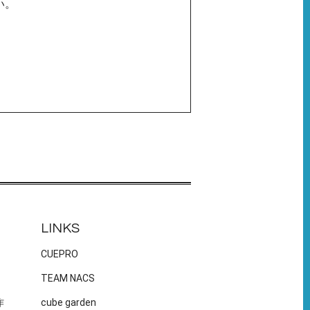
い。
LINKS
CUEPRO
TEAM NACS
作
cube garden