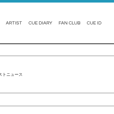
ARTIST
CUE DIARY
FAN CLUB
CUE ID
ストニュース