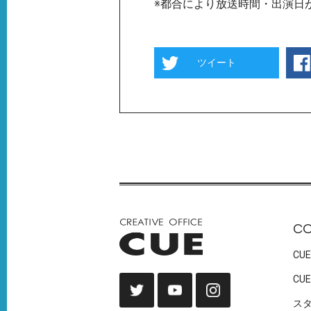
※都合により放送時間・出演日
ツイート
C
CUE
CUE
ス