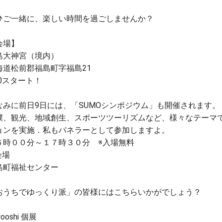
ひご一緒に、楽しい時間を過ごしませんか？
会場】
島大神宮（境内）
海道松前郡福島町字福島21
30スタート！
なみに前日9日には、「SUMOシンポジウム」も開催されます。
撲、観光、地域創生、スポーツツーリズムなど、様々なテーマ
ョンを実施．私もパネラーとして参加しますよ。
６時００分～１７時３０分 ※入場無料
会場
島町福祉センター
おうちでゆっくり派」の皆様にはこちらいかがでしょう？
yooshi 個展