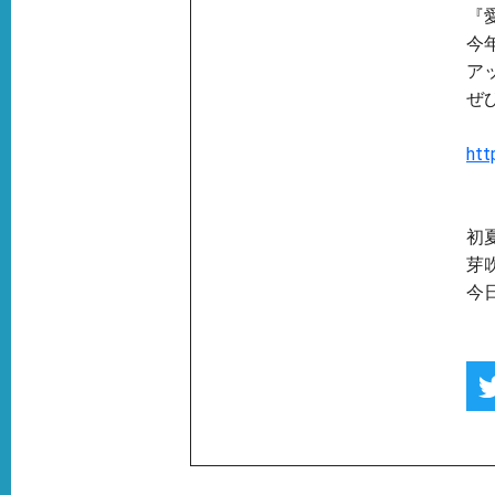
『愛
今年
ア
ぜ
htt
初
芽
今