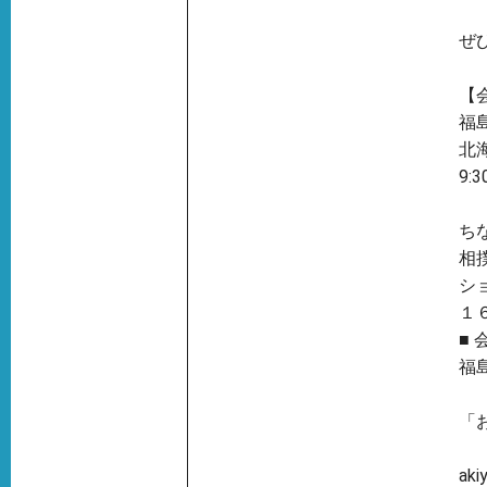
ぜ
【
福
北
9:
ち
相
シ
１
■ 
福
「
aki