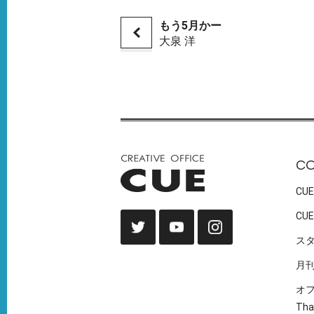
もう5月かー
大泉 洋
C
CUE
CUE
ス
月
オ
Tha