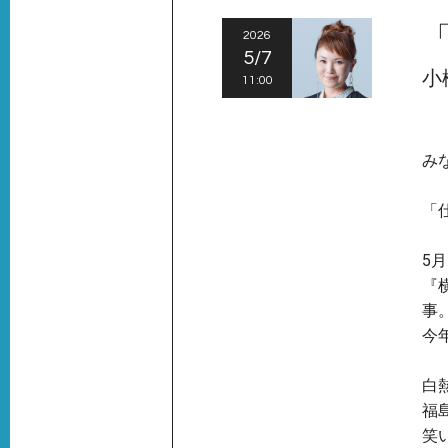
2026
5/7
小
11:00
み
「
5
『
事
今
白
福
笑