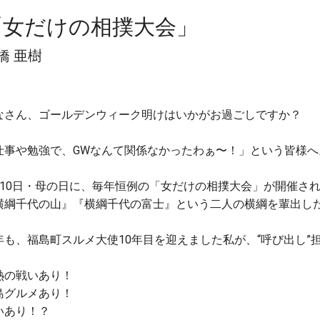
「女だけの相撲大会」
橋 亜樹
なさん、ゴールデンウィーク明けはいかがお過ごしですか？
仕事や勉強で、GWなんて関係なかったわぁ〜！」という皆様へ
月10日・母の日に、毎年恒例の「女だけの相撲大会」が開催さ
横綱千代の山』『横綱千代の富士』という二人の横綱を輩出し
。
年も、福島町スルメ大使10年目を迎えました私が、“呼び出し”
熱の戦いあり！
島グルメあり！
いあり！？