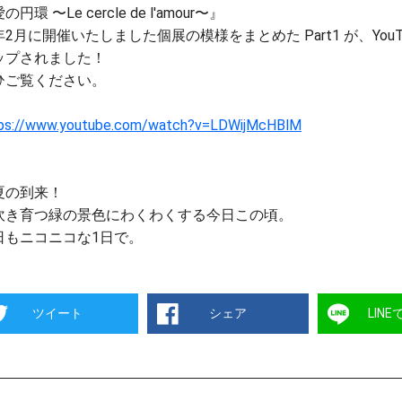
の円環 〜Le cercle de l'amour〜』
2月に開催いたしました個展の模様をまとめた Part1 が、YouTube『
ップされました！
ひご覧ください。
ps://www.youtube.com/watch?v=LDWijMcHBlM
夏の到来！
吹き育つ緑の景色にわくわくする今日この頃。
日もニコニコな1日で。
ツイート
シェア
LIN