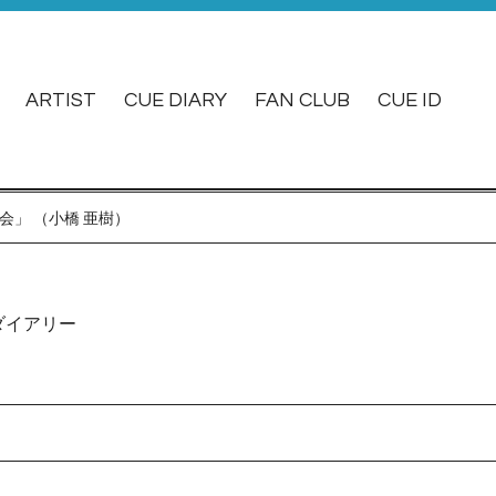
ARTIST
CUE DIARY
FAN CLUB
CUE ID
会」 （小橋 亜樹）
ダイアリー