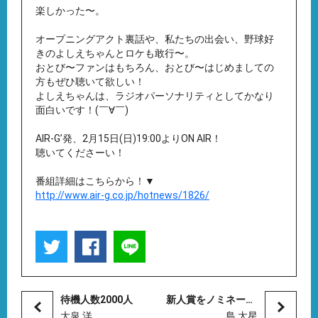
楽しかった〜。
オープニングアクト裏話や、私たちの出会い、野球好
きのよしえちゃんとロケも敢行〜。
おとび〜ファンはもちろん、おとび〜はじめましての
方もぜひ聴いて欲しい！
よしえちゃんは、ラジオパーソナリティとしてかなり
面白いです！(￣∀￣)
AIR-G’発、2月15日(日)19:00よりON AIR！
聴いてくださーい！
番組詳細はこちらから！▼
http://www.air-g.co.jp/hotnews/1826/
待機人数2000人
新人賞をノミネート。
大泉 洋
島 太星