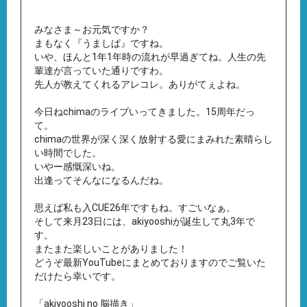
みなさま～お元気ですか？
まもなく『うましぱ』ですね。
いや、ほんと1年1年時の流れが早過ぎてね。人生の先
輩達が言っていた通りですわ。
先人が教えてくれるアレコレ。ありがてぇよね。
今日ねchimaのライブいってきました。15周年だっ
て。
chimaの世界が深く深く放射する愛にまみれた素晴らし
い時間でした。
いやー感慨深いね。
出逢ってそんなになるんだね。
思えば私も入CUE26年ですもね。すごいなぁ。
そして来月23日には、akiyooshiが誕生して丸3年で
す。
またまた楽しいことがありました！
どうぞ最新YouTubeにまとめておりますのでご覧いた
だけたら幸いです。
「akiyooshi no 脳描き」