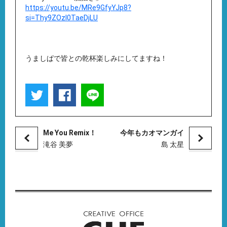
https://youtu.be/MRe9GfyYJp8?
si=Thy9ZOzI0TaeDjLU
うましぱで皆との乾杯楽しみにしてますね！
Me You Remix！
今年もカオマンガイ
滝谷 美夢
島 太星