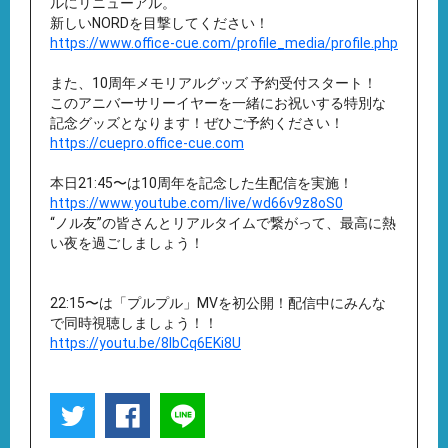
ルにリニューアル。
新しいNORDを目撃してください！
https://www.office-cue.com/profile_media/profile.php
また、10周年メモリアルグッズ 予約受付スタート！
このアニバーサリーイヤーを一緒にお祝いする特別な
記念グッズとなります！ぜひご予約ください！
https://cuepro.office-cue.com
本日21:45〜は10周年を記念した生配信を実施！
https://www.youtube.com/live/wd66v9z8oS0
“ノル友”の皆さんとリアルタイムで繋がって、最高に熱
い夜を過ごしましょう！
22:15〜は「プルプル」MVを初公開！配信中にみんな
で同時視聴しましょう！！
https://youtu.be/8IbCq6EKi8U