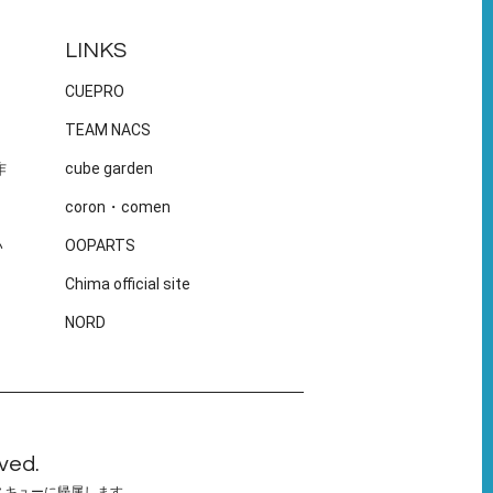
LINKS
CUEPRO
TEAM NACS
作
cube garden
coron・comen
い
OOPARTS
Chima official site
NORD
ved.
スキューに帰属します。