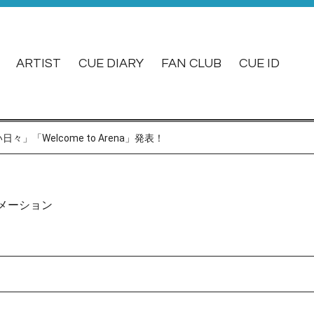
ARTIST
CUE DIARY
FAN CLUB
CUE ID
」「Welcome to Arena」発表！
メーション