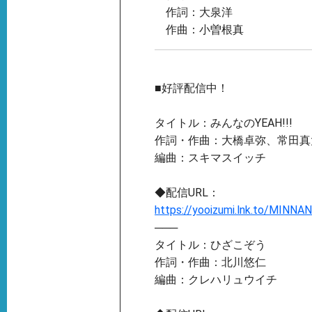
作詞：大泉洋
作曲：小曽根真
■好評配信中！
タイトル：みんなのYEAH!!!
作詞・作曲：大橋卓弥、常田真
編曲：スキマスイッチ
◆配信URL：
https://yooizumi.lnk.to/MINN
───
タイトル：ひざこぞう
作詞・作曲：北川悠仁
編曲：クレハリュウイチ