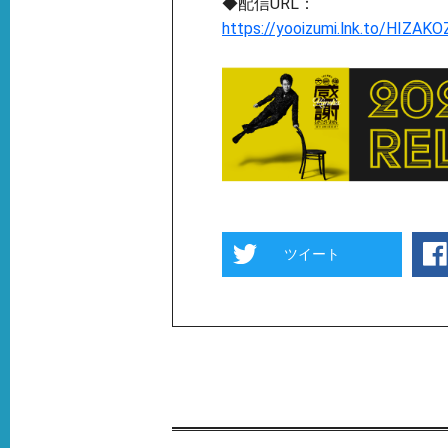
◆配信URL：
https://yooizumi.lnk.to/HIZAK
ツイート