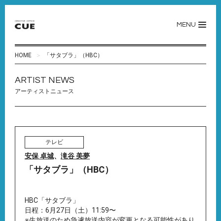
MENU
HOME
「サタブラ」（HBC）
ARTIST NEWS
アーティストニュース
テレビ
安保 卓城
、
滝谷 美夢
「サタブラ」（HBC）
HBC「サタブラ」
日程：6月27日（土）11:59〜
※生放送のため急遽放送内容が変更となる可能性があり