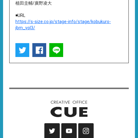
植⽥圭輔/廣野凌⼤
◾️URL
https://s-size.co.jp/stage-info/stage/kobukuro-
jbm_vol3/