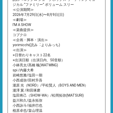
ジカル “ファミリー” ボリューム スリー
≪公演期間≫
2026年7⽉29⽇(⽔)〜8⽉9⽇(⽇)
≪劇場≫
IʼM A SHOW
≪楽曲提供≫
コブクロ
≪企画・脚本・演出≫
yorimicchi(読み︓よりみっち)
≪出演≫
※⽇替わりキャスト22名
※出演⽇順（出演⽇内、50⾳順）
⼩林亮太/髙橋 颯(WATWING)
spi /内藤⼤希
岩崎悠雅/塩⽥⼀期
⼩⻄成弥/⽥村升吾
瀧原 光（NORD）/平松賢⼈（BOYS AND MEN）
瀧澤 翼 /和⽥琢磨
塩⽥将⼰（SHOW-WA）/松岡拓弥(MATSURI)
益川和久/益永拓弥
⼩⻄詠⽃/福井巴也
植原卓也/畠⼭理温