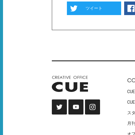
ツイート
C
CUE
CUE
ス
月
オ