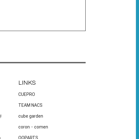
LINKS
CUEPRO
TEAM NACS
作
cube garden
coron・comen
い
OOPARTS