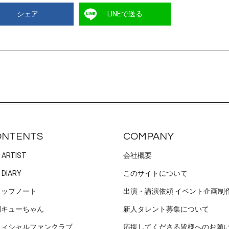
シェア
LINEで送る
ONTENTS
COMPANY
 ARTIST
会社概要
 DIARY
このサイトについて
タッフノート
出演・講演依頼 イベント企画制
刊キューちゃん
新人タレント募集について
フィシャルファンクラブ
応援してくださる皆様へのお願