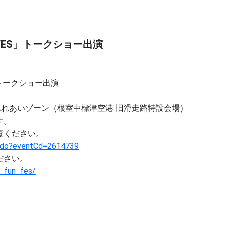
UN FES」トークショー出演
ES」トークショー出演
ふれあいゾーン（根室中標津空港 旧滑走路特設会場）
す。
覧ください。
nt.do?eventCd=2614739
ださい。
t_fun_fes/