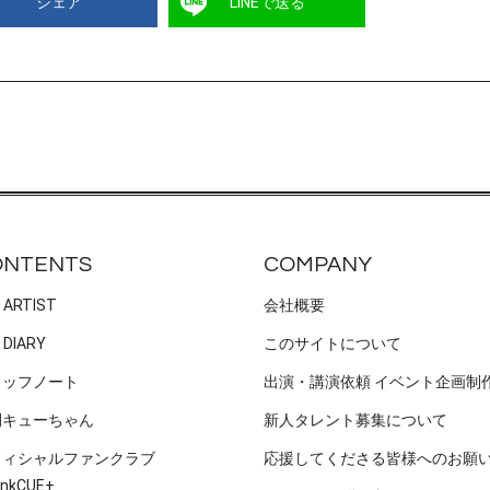
シェア
LINEで送る
ONTENTS
COMPANY
 ARTIST
会社概要
 DIARY
このサイトについて
タッフノート
出演・講演依頼 イベント企画制
刊キューちゃん
新人タレント募集について
フィシャルファンクラブ
応援してくださる皆様へのお願
nkCUE+