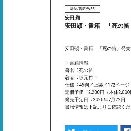
雑誌/書籍/WEB
安田 顕
安田顕・書籍 「死の笛
安田顕・書籍 「死の笛」発売
・書籍情報
書名︓死の笛
著者︓坂元裕⼆
仕様︓46判／上製／172ペー
定価予価︓2,200円（本体2,00
発売予定⽇︓2026年7⽉22⽇
書籍情報は下記よりご確認くだ