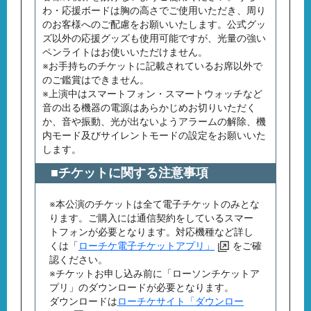
わ・応援ボードは胸の高さでご使用いただき、周り
のお客様へのご配慮をお願いいたします。公式グッ
ズ以外の応援グッズも使用可能ですが、光量の強い
ペンライトはお使いいただけません。
※お手持ちのチケットに記載されているお席以外で
のご鑑賞はできません。
※上演中はスマートフォン・スマートウォッチなど
音の出る機器の電源はあらかじめお切りいただく
か、音や振動、光が出ないようアラームの解除、機
内モード及びサイレントモードの設定をお願いいた
します。
■チケットに関する注意事項
※本公演のチケットは全て電子チケットのみとな
ります。ご購入には通信契約をしているスマー
トフォンが必要となります。対応機種など詳し
くは「
ローチケ電子チケットアプリ」
をご確
認ください。
※チケットお申し込み前に「ローソンチケットア
プリ」のダウンロードが必要となります。
ダウンロードは
ローチケサイト「ダウンロー