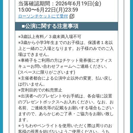
当落確認期間：2026年6月19日(金)
15:00〜6月22日(月)23:59
ローソンチケットにて受付
■公演に関する注意事項
※3歳以上有料／３歳未満⼊場不可
※3歳から⼩学3年⽣までのお⼦様は、保護者１名以
上と⼀緒のご⼊場となります。お⼦様のみでのご⼊
場はできません。
※車椅子をご利用の方はチケット発券後にオフィス
キューお問い合わせフォームへご連絡ください。
(スペースに限りがございます)
※主催者都合による公演中止以外の変更、払い戻し
は行いません。
※営利目的での転売禁止
※出演者へのプレゼントやお手紙は、各会場に設置
のプレゼントボックスへお入れください。なお、お
名前、ご連絡先等の記載をお願いする場合もござい
ますので、あらかじめご了承・ご協力をお願い致し
ます。
※うちわやペンライトを使用いただく際は周りのお
客様の視界を妨げないようご使用ください。うち