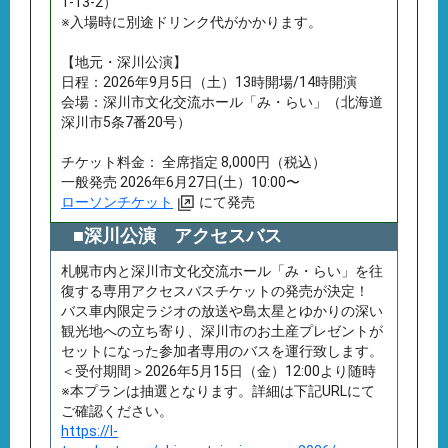
1-13-2）
※入場時に別途ドリンク代がかかります。
【地元・深川公演】
日程：2026年9月5日（土）13時開場/14時開演
会場：深川市文化交流ホール「み・らい」（北海道
深川市5条7番20号）
チケット料⾦： 全席指定 8,000円（税込）
一般発売 2026年6月27日(土）10:00〜
ローソンチケット
にて発売
■深川公演 アクセスバス
札幌市内と深川市文化交流ホール「み・らい」を往
復する専用アクセスバスチケットの発売が決定！
バス車内限定ラジオの放送や島太星とゆかりの深い
観光地への立ち寄り、深川市のお土産プレゼントが
セットになった参加者専用のバスを運行致します。
＜受付期間＞2026年5月15日（金）12:00より随時
※本プランは抽選となります。詳細は下記URLにて
ご確認ください。
https://l-