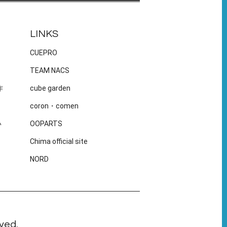
LINKS
CUEPRO
TEAM NACS
作
cube garden
coron・comen
い
OOPARTS
Chima official site
NORD
ved.