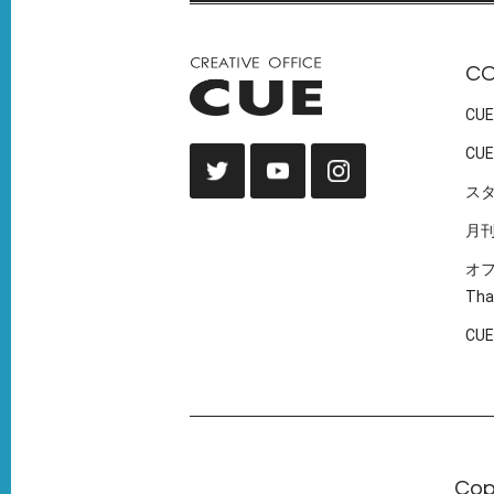
C
CUE
CUE
ス
月
オ
Tha
CU
Cop