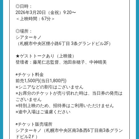
◎日時：
2026年3月20日（金祝）9:20〜
＜上映時間：67分＞
◎場所：
シアターキノ
（札幌市中央区狸小路6丁目 3条グランドビル2F）
★ゲストトークあり（上映後）
登壇者：藤尾仁志監督、池田奈穂子、中神晴美
◉チケット料金
前売1,500円(当日1,800円)
※シニアなどの割引はございません
※お席分のチケットが売り切れた時は、当日券の発売は
ございません
※特別上映のため、招待券はご利用いただけません
※途中入場はご遠慮ください
◉チケット販売場所
シアターキノ（札幌市中央区南3条西6丁目南3条グラン
ドビル2Ｆ）