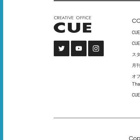
C
CUE
CUE
ス
月
オ
Tha
CU
Cop