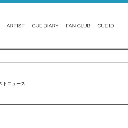
ARTIST
CUE DIARY
FAN CLUB
CUE ID
ストニュース