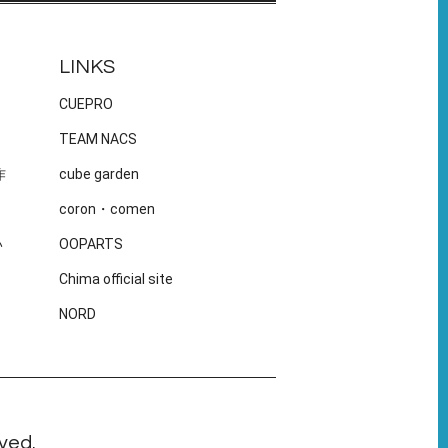
LINKS
CUEPRO
TEAM NACS
作
cube garden
coron・comen
い
OOPARTS
Chima official site
NORD
ved.