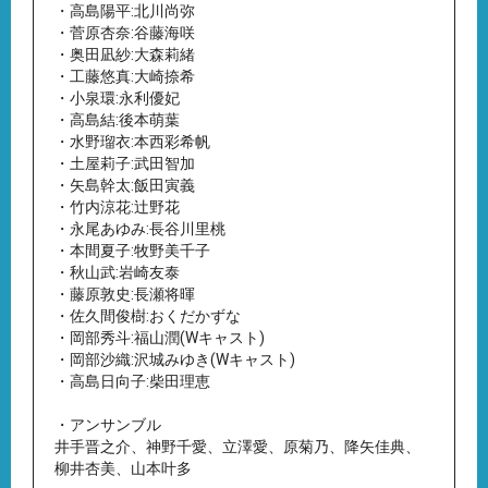
・高島陽平:北川尚弥
・菅原杏奈:谷藤海咲
・奥田凪紗:大森莉緒
・工藤悠真:大崎捺希
・小泉環:永利優妃
・高島結:後本萌葉
・水野瑠衣:本西彩希帆
・土屋莉子:武田智加
・矢島幹太:飯田寅義
・竹内涼花:辻野花
・永尾あゆみ:長谷川里桃
・本間夏子:牧野美千子
・秋山武:岩崎友泰
・藤原敦史:長瀬将暉
・佐久間俊樹:おくだかずな
・岡部秀斗:福山潤(Wキャスト)
・岡部沙織:沢城みゆき(Wキャスト)
・高島日向子:柴田理恵
・アンサンブル
井手晋之介、神野千愛、立澤愛、原菊乃、降矢佳典、
柳井杏美、山本叶多