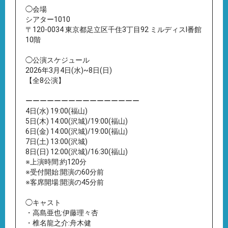
◯会場
シアター1010
〒120-0034 東京都足立区千住3丁目92 ミルディスI番館
10階
◯公演スケジュール
2026年3月4日(水)~8日(日)
【全8公演】
ーーーーーーーーーーーーーーーー
4日(水) 19:00(福山)
5日(木) 14:00(沢城)/19:00(福山)
6日(金) 14:00(沢城)/19:00(福山)
7日(土) 13:00(沢城)
8日(日) 12:00(沢城)/16:30(福山)
※上演時間:約120分
※受付開始:開演の60分前
※客席開場:開演の45分前
◯キャスト
・高島亜也:伊藤理々杏
・椎名龍之介:舟木健