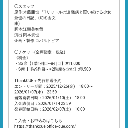
◯スタッフ
原作:木藤亜也 「1リットルの涙 難病と闘い続ける少女
亜也の日記」(幻冬舎文
庫)
脚本:江頭美智留
演出:岡本貴也
企画・製作:コバルトピア
◯チケット(全席指定・税込)
《料金》
・SS席【1階1列目~8列目】:¥11,000
・S席【1階9列目~ ※2階席を含む】:¥9,500
ThankCUE＋先行抽選予約
エントリー期間：2025/12/26(金) 18:00〜
2026/01/07(水) 23:59
当落発表日時：2026/01/10(土) 18:00
入金締切日：2026/01/14 23:59
発券開始日時：2026/02/07(土) 10:00
ご入会・お申込みはこちら
https://thankcue.office-cue.com/