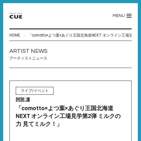
MENU
HOME
「comotto×よつ葉×あぐり王国北海道NEXT オンライン工場見学
ARTIST NEWS
アーティストニュース
ライブ/イベント
阿部 凜
「comotto×よつ葉×あぐり王国北海道
NEXT オンライン工場見学第2弾 ミルクの
力 見てミルク！」