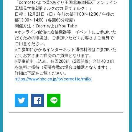
「comotto×よつ葉×あぐり王国北海道NEXT オンライン
工場見学第2弾 ミルクの力 見てミルク！」
日程：12月21日（日）午前の部11:00〜12:00 / 午後の
部13:00〜14:00（各回60分程度）
開催方法：ZoomおよびYou Tube
※オンライン配信の通信機器等、イベントにご参加いた
だくための環境は、ご参加いただくお客さまご自身で
ご用意ください。
※ご参加にかかるインターネット通信料等はご参加いた
だくお客さまご自身のご負担となります。
※要事前申し込み。各回200組（2回開催）合計40０組
を無料ご招待（応募多数の場合は抽選となります）。
詳細は下記をご覧ください。
https://www.hbc.co.jp/tv/comotto/milk/