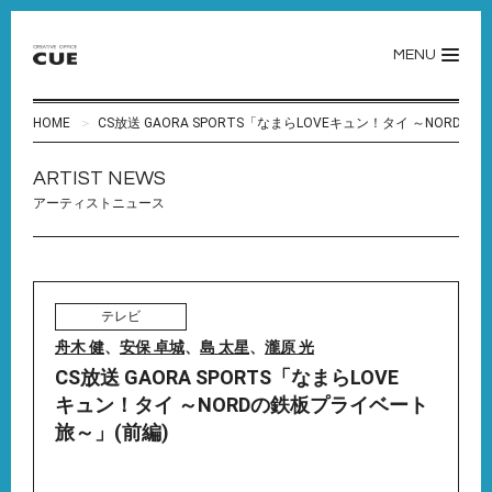
MENU
HOME
CS放送 GAORA SPORTS「なまらLOVEキュン！タイ ～NORD
ARTIST NEWS
アーティストニュース
テレビ
舟木 健
、
安保 卓城
、
島 太星
、
瀧原 光
CS放送 GAORA SPORTS「なまらLOVE
キュン！タイ ～NORDの鉄板プライベート
旅～」(前編)