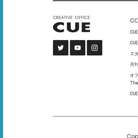
C
CUE
CUE
ス
月
オ
Tha
CU
Cop