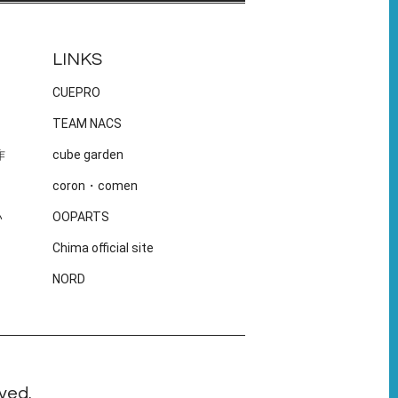
LINKS
CUEPRO
TEAM NACS
作
cube garden
coron・comen
い
OOPARTS
Chima official site
NORD
ved.